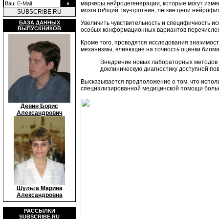
маркеры нейродегенерации, которые могут измен
мозга (общий тау-протеин, легкие цепи нейроф
SUBSCRIBE.RU
Увеличить чувствительность и специфичность и
БАЗА ДАННЫХ
ВЫПУСКНИКОВ
особых конформационных вариантов перечисле
Кроме того, проводятся исследования значимос
механизмы, влияющие на точность оценки биома
Внедрение новых лабораторных методов д
доклиническую диагностику доступной по
Высказывается предположение о том, что исполь
специализированной медицинской помощи больн
Девин Борис
Александрович
Шульга Марина
Александровна
РАССЫЛКИ
SUBSCRIBE.RU