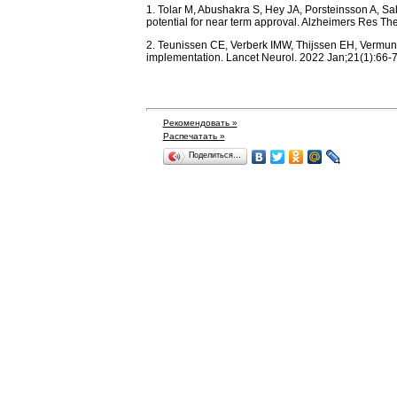
1. Tolar M, Abushakra S, Hey JA, Porsteinsson A, S
potential for near term approval. Alzheimers Res T
2. Teunissen CE, Verberk IMW, Thijssen EH, Vermunt
implementation. Lancet Neurol. 2022 Jan;21(1):66
Рекомендовать »
Распечатать »
Поделиться…