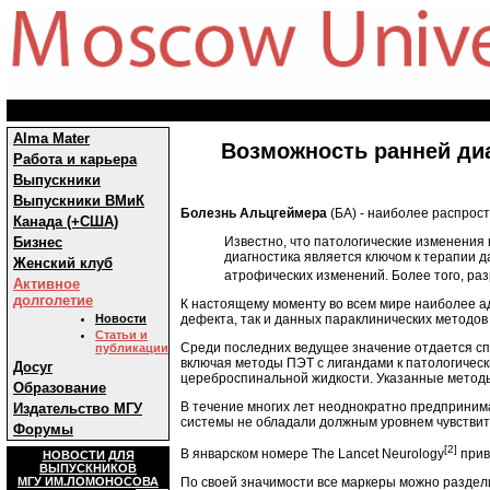
Alma Mater
Возможность ранней ди
Работа и карьера
Выпускники
Выпускники ВМиК
Болезнь Альцгеймера
(БА) - наиболее распрос
Канада (+США)
Известно, что патологические изменения 
Бизнес
диагностика является ключом к терапии 
Женский клуб
атрофических изменений. Более того, ра
Активное
долголетие
К настоящему моменту во всем мире наиболее 
дефекта, так и данных параклинических методов
Новости
Статьи и
Среди последних ведущее значение отдается сп
публикации
включая методы ПЭТ с лигандами к патологическ
Досуг
цереброспинальной жидкости. Указанные методы
Образование
В течение многих лет неоднократно предпринимал
Издательство МГУ
системы не обладали должным уровнем чувствит
Форумы
[2]
В январском номере The Lancet Neurology
при
НОВОСТИ ДЛЯ
ВЫПУСКНИКОВ
По своей значимости все маркеры можно раздел
МГУ ИМ.ЛОМОНОСОВА