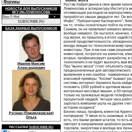
"Вынос мозга"
Форумы
Рустэм Хайретдинов в свое время оконч
Ломоносова и аспирантуру Института м
НОВОСТИ ДЛЯ ВЫПУСКНИКОВ
МГУ ИМ.ЛОМОНОСОВА
оптимизации расходов на корпоративну
проработал свыше двадцати лет. Он возг
Инфо", "Лаборатория Касперского", Netwe
SUBSCRIBE.RU
на то, чтобы сознательно пойти на отказ 
БАЗА ДАННЫХ ВЫПУСКНИКОВ
Скажем, он не привлекал никакого внеш
вообще никакого. Он пытался, конечно, 
год жизни, но пришлось в итоге задейс
разной продолжительности, убежденност
иногда лекции по технологическому пр
инвесторы. При этом они сами решений 
инвесторов, потратьте на клиентов, кли
вторых, профинансирует разработку, в-т
технологиях и не будет выносить вам мо
Иванов Максим
Про "вынос мозга" стоит объяснить подр
Александрович
предназначенные для автоматического к
выявления в них ошибок - намеренных и
классикой примеры: "Косяки" бывают ра
системы интернет-банкинга была найде
положить 1000 рублей и щелчком мыши п
контрольно-кассовых машин, и 50-проце
только на залежалые модели телефонов, 
процентной скидкой. Четыре часа работ
зарплата компании ушла на другие счета
историю холдинга".
Бизнес-ниша, профиль клиентов Apperc
Рэгониз (Пржиялковская)
поговорили: "У меня есть знакомые, в G
Ольга
есть, это банки уровня штатов, то ест
смотрит в направлении арабского рынка
РАССЫЛКИ
SUBSCRIBE.RU
торговли, энергетики и вообще все биз