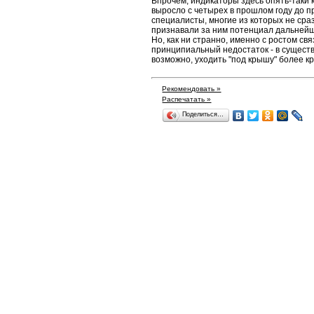
Впрочем, индикаторы здесь опять-таки 
выросло с четырех в прошлом году до 
специалисты, многие из которых не сраз
признавали за ним потенциал дальнейше
Но, как ни странно, именно с ростом с
принципиальный недостаток - в сущест
возможно, уходить "под крышу" более кр
Рекомендовать »
Распечатать »
Поделиться…