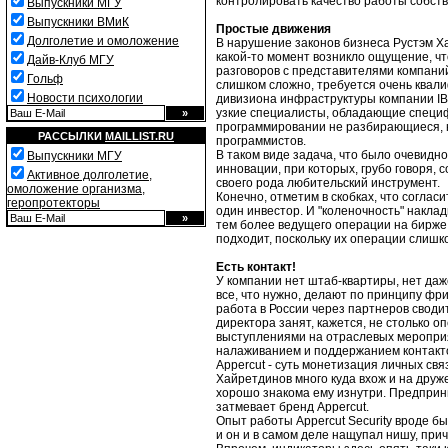
контролировать качество работы собст
Выпускники МГУ
Выпускники ВМиК
Простые движения
Долголетие и омоложение
В нарушение законов бизнеса Рустэм Ха
какой-то момент возникло ощущение, чт
Дайв-Клуб МГУ
разговоров с представителями компаний
Гольф
слишком сложно, требуется очень квал
Новости психологии
дивизиона инфраструктуры компании IB
узкие специалисты, обладающие специфи
программировании не разбирающиеся, н
РАССЫЛКИ
MAILLIST.RU
программистов.
В таком виде задача, что было очевидн
Выпускники МГУ
инновации, при которых, грубо говоря,
Активное долголетие,
своего рода любительский инструмент.
омоложение организма,
Конечно, отметим в скобках, что соглас
геропротекторы
один инвестор. И "коленочность" накла
тем более ведущего операции на бирже,
подходит, поскольку их операции слиш
Есть контакт!
У компании нет штаб-квартиры, нет даже 
все, что нужно, делают по принципу фр
работа в России через партнеров сводит
директора занят, кажется, не столько 
выступлениями на отраслевых мероприя
налаживанием и поддержанием контакто
Appercut - суть монетизация личных свя
Хайретдинов много куда вхож и на друж
хорошо знакома ему изнутри. Предприни
затмевает бренд Appercut.
Опыт работы Appercut Security вроде б
и он и в самом деле нащупал нишу, при