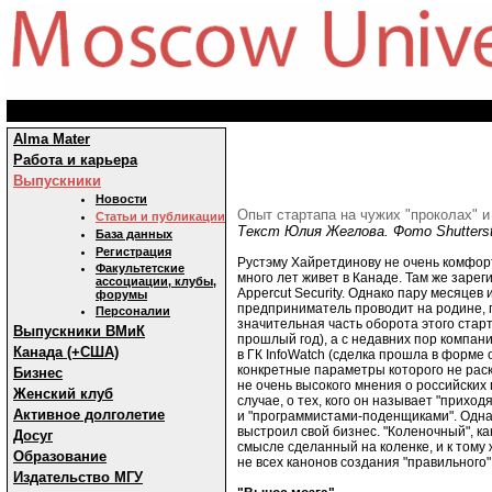
Alma Mater
Работа и карьера
Выпускники
Новости
Опыт стартапа на чужих "проколах" 
Статьи и публикации
Текст Юлия Жеглова. Фото Shutterst
База данных
Регистрация
Рустэму Хайретдинову не очень комфорт
Факультетские
много лет живет в Канаде. Там же зарег
ассоциации, клубы,
Appercut Security. Однако пару месяцев и
форумы
предприниматель проводит на родине, 
Персоналии
значительная часть оборота этого старт
Выпускники ВМиК
прошлый год), а с недавних пор компан
Канада (+США)
в ГК InfoWatch (сделка прошла в форме
конкретные параметры которого не рас
Бизнес
не очень высокого мнения о российских
Женский клуб
случае, о тех, кого он называет "прих
Активное долголетие
и "программистами-поденщиками". Одна
выстроил свой бизнес. "Коленочный", как
Досуг
смысле сделанный на коленке, и к тому
Образование
не всех канонов создания "правильного"
Издательство МГУ