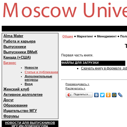
Alma Mater
●
●
●
Общие
Маркетинг
Менеджмент
Пол
Работа и карьера
Выпускники
Выпускники ВМиК
Первая часть книги.
Канада (+США)
Бизнес
ФАЙЛЫ ДЛЯ ЗАГРУЗКИ
Новости
Скачать книгу в формате .pd
Статьи и публикации
Дополнительные
ресурсы
Вход
Рекомендовать »
Распечатать »
Женский клуб
Активное долголетие
Поделиться…
Досуг
Образование
Издательство МГУ
Форумы
НОВОСТИ ДЛЯ ВЫПУСКНИКОВ
МГУ ИМ.ЛОМОНОСОВА