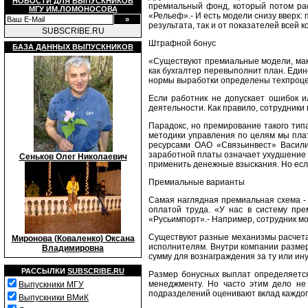
НОВОСТИ ДЛЯ ВЫПУСКНИКОВ
премиальный фонд, который потом рас
МГУ ИМ.ЛОМОНОСОВА
«Рельеф».- И есть модели снизу вверх: 
результата, так и от показателей всей 
SUBSCRIBE.RU
Штрафной бонус
БАЗА ДАННЫХ ВЫПУСКНИКОВ
«Существуют премиальные модели, макс
как бухгалтер перевыполнит план. Един
нормы выработки определены техпроцес
Если работник не допускает ошибок и
деятельности. Как правило, сотрудник
Парадокс, но премирование такого ти
методики управления по целям мы плат
ресурсами ОАО «Связьинвест» Васили
заработной платы означает ухудшение п
Сеньков Олег Николаевич
применить денежные взыскания. Но есл
Премиальные варианты
Самая наглядная премиальная схема - 
оплатой труда. «У нас в систему пре
«Русьимпорт».- Например, сотрудник м
Существуют разные механизмы расчета 
Миронова (Коваленко) Оксана
исполнителям. Внутри компании размер
Владимировна
сумму для вознаграждения за ту или ин
РАССЫЛКИ
SUBSCRIBE.RU
Размер бонусных выплат определяется
менеджменту. Но часто этим дело не 
Выпускники МГУ
подразделений оценивают вклад каждог
Выпускники ВМиК