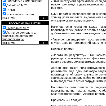
Долголетие и омоложение
«Этот инструмент эффективен, если дл
можно производить даже ежемесячно, 
Дайв-Клуб МГУ
расчет».
Гольф
Один из самых распространенных вариа
Новости психологии
тринадцатая зарплата, выдаваемая в ко
они давно стали привычными».
РАССЫЛКИ
MAILLIST.RU
Наконец, если компания делает ста
Выпускники МГУ
производителей детского питания заду
Активное долголетие,
добавочный компонент - ежегодные пр
омоложение организма,
геропротекторы
«Главное при внедрении таких премий,
случай: одно из предприятий платило п
Целевые премии
«Оплата по результату» - так назыв
руководителя нью-йоркского офиса ком
первую очередь должна стимулировать 
Достоинство такого вида стимулирова
работникам еще одну плановую задачу
производителей строительных тепло- 
зависели лишь премии сейлз-менеджеро
быть поддержана всеми сотрудниками к
Но гибкость схем оплаты по результ
перевыполнение плана, можно «заб
безответственности» - участков работы,
Премиальный продукт