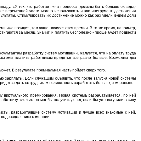
ладу. «У тех, кто работает «на процесс», должны быть больше оклады,-
ние переменной части можно использовать и как инструмент достижения
зультаты. Стимулировать их достижение можно как раз увеличением доли
м ниже позиция, тем чаще начисляются премии. В то же время, например,
стигаются за месяц. Значит, и платить бесполезно - проще будет подвести
ультантам разработку систем мотивации, жалуется, что на оплату труда
системы платить работникам придется все равно больше. Возможны два
может. В результате премиальная часть пойдет сверх того.
ью зарплаты. Если служащим объявить, что после запуска новой системы
Придется дать сотрудникам возможность заработать больше, чем раньше -
му виртуального премирования. Новая система разрабатывается, по ней
ботнику, сколько он мог бы получить денег, если бы уже вступили в силу
исты, разработавшие систему мотивации и лучше всех знакомые с ней,
ех подразделениях компании.