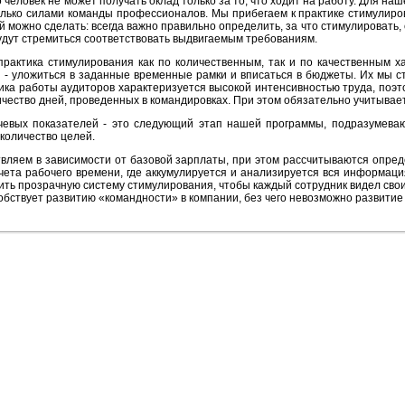
 человек не может получать оклад только за то, что ходит на работу. Для наш
лько силами команды профессионалов. Мы прибегаем к практике стимулиро
й можно сделать: всегда важно правильно определить, за что стимулировать,
удут стремиться соответствовать выдвигаемым требованиям.
практика стимулирования как по количественным, так и по качественным 
 - уложиться в заданные временные рамки и вписаться в бюджеты. Их мы 
ка работы аудиторов характеризуется высокой интенсивностью труда, поэто
ичество дней, проведенных в командировках. При этом обязательно учитывае
чевых показателей - это следующий этап нашей программы, подразумев
количество целей.
вляем в зависимости от базовой зарплаты, при этом рассчитываются опре
учета рабочего времени, где аккумулируется и анализируется вся информац
ить прозрачную систему стимулирования, чтобы каждый сотрудник видел свои ц
особствует развитию «командности» в компании, без чего невозможно развитие