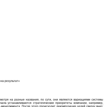
«на результат»
мотря на разные названия, по сути, они являются вариациями системы
чала устанавливаются стратегические приоритеты компании, например,
п-менеджмента. После этого происходит декомпозиция целей сверху вниз: