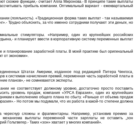
ют схожие функции,- считает Алла Миронова.- В принципе такие выплаты
рассчитывать прибыль компании. Оптимальный вариант - ежеквартальный
ании (лояльность). «Традиционная форма таких выплат - так называемая
».- Трудно объяснить, за что именно сотрудники получают эти деньги, но
емиальные стимуляторы. «Например, один из крупнейших российских
дьина,- и планирует ввести в корпоративную систему переменных выплат
ие и планирование заработной платы. В моей практике был оригинальный
т от экономии».
оединенных Штатах Америки, изданное под редакцией Питера Чингоса,
дов к системам начисления премий, переменная часть заработной платы в
ие планов»,- не сомневаются эксперты.
пании не соответствует должному уровню, достаточно просто поставить
высить уровень продаж, компания «УРСА Евразия», один из крупнейших
дникам к выполнению общего плана по сбыту. «Раньше от объема продаж
азия».- Но потом мы подумали, что их работа в какой-то степени должна
да чересчур сложны и фрагментарны. Например, установив премию за
и механизма выплаты переменной части зарплаты не оставить „зон
ий Гольтвегер.- Таких «зон» хватает у многих компаний».