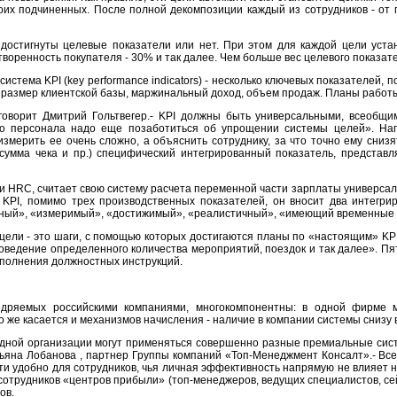
их подчиненных. После полной декомпозиции каждый из сотрудников - от ге
 достигнуты целевые показатели или нет. При этом для каждой цели уста
воренность покупателя - 30% и так далее. Чем больше вес целевого показат
система KPI (key performance indicators) - несколько ключевых показателей
 размер клиентской базы, маржинальный доход, объем продаж. Планы работы 
 говорит Дмитрий Гольтвегер.- KPI должны быть универсальными, всеобщ
о персонала надо еще позаботиться об упрощении системы целей». Нап
измерить ее очень сложно, а объяснить сотруднику, за что точно ему сниз
сумма чека и пр.) специфический интегрированный показатель, представ
 HRC, считает свою систему расчета переменной части зарплаты универсально
 KPI, помимо трех производственных показателей, он вносит два интегр
тный», «измеримый», «достижимый», «реалистичный», «имеющий временные 
-цели - это шаги, с помощью которых достигаются планы по «настоящим» KPI
роведение определенного количества мероприятий, поездок и так далее». Пя
сполнения должностных инструкций.
едряемых российскими компаниями, многокомпонентны: в одной фирме м
 же касается и механизмов начисления - наличие в компании системы снизу 
одной организации могут применяться совершенно разные премиальные систе
тьяна Лобанова , партнер Группы компаний «Топ-Менеджмент Консалт».- Все
и удобно для сотрудников, чья личная эффективность напрямую не влияет н
я сотрудников «центров прибыли» (топ-менеджеров, ведущих специалистов, с
ов.