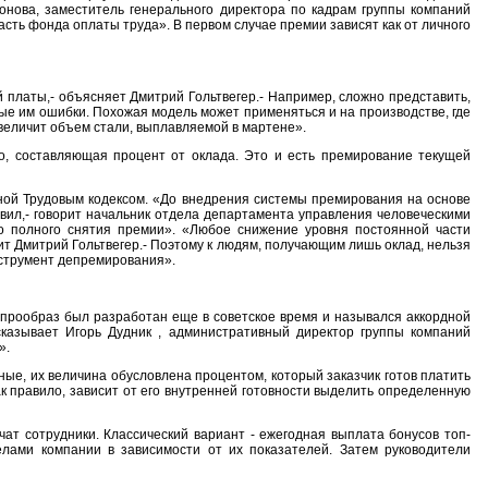
нова, заместитель генерального директора по кадрам группы компаний
часть фонда оплаты труда». В первом случае премии зависят как от личного
платы,- объясняет Дмитрий Гольтвегер.- Например, сложно представить,
мые им ошибки. Похожая модель может применяться и на производстве, где
величит объем стали, выплавляемой в мартене».
ло, составляющая процент от оклада. Это и есть премирование текущей
ной Трудовым кодексом. «До внедрения системы премирования на основе
вил,- говорит начальник отдела департамента управления человеческими
 полного снятия премии». «Любое снижение уровня постоянной части
ит Дмитрий Гольтвегер.- Поэтому к людям, получающим лишь оклад, нельзя
нструмент депремирования».
 прообраз был разработан еще в советское время и назывался аккордной
сказывает Игорь Дудник , административный директор группы компаний
».
е, их величина обусловлена процентом, который заказчик готов платить
к правило, зависит от его внутренней готовности выделить определенную
т сотрудники. Классический вариант - ежегодная выплата бонусов топ-
елами компании в зависимости от их показателей. Затем руководители