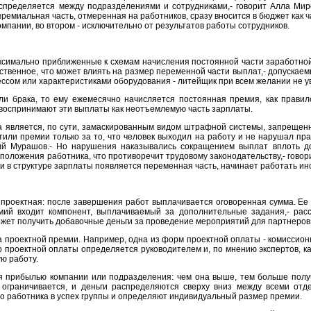
пределяется между подразделениями и сотрудниками,- говорит Алла Миро
премиальная часть, отмеренная на работников, сразу вносится в бюджет как 
компании, во втором - исключительно от результатов работы сотрудников.
имально приближенные к схемам начисления постоянной части заработной 
ственное, что может влиять на размер переменной части выплат,- допускае
сом или характеристиками оборудования - литейщик при всем желании не у
ли брака, то ему ежемесячно начисляется постоянная премия, как прави
и воспринимают эти выплаты как неотъемлемую часть зарплаты.
па является, по сути, замаскированным видом штрафной системы, запрещен
или премии только за то, что человек выходил на работу и не нарушал пра
й Мурашов.- Но нарушения наказывались сокращением выплат вплоть до
оложения работника, что противоречит трудовому законодательству,- говор
и в структуре зарплаты появляется переменная часть, начинает работать и
проектная: после завершения работ выплачивается оговоренная сумма. Ее
мий входит компонент, выплачиваемый за дополнительные задания,- рас
ожет получить добавочные деньги за проведение мероприятий для партнеров
проектной премии. Например, одна из форм проектной оплаты - комиссионны
 проектной оплаты определяется руководителем и, по мнению экспертов, ка
ую работу.
 прибылью компании или подразделения: чем она выше, тем больше получа
ограничивается, и деньги распределяются сверху вниз между всеми отд
о работника в успех группы и определяют индивидуальный размер премии.