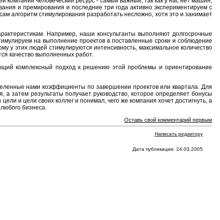
ей компании человеческий ресурс - самый важный, так как у нас нет машин,
вания и премирования и последние три года активно экспериментируем с
 сам алгоритм стимулирования разработать несложно, хотя это и занимает
характеристикам. Например, наши консультанты выполняют долгосрочные
стимулируем на выполнение проектов в поставленные сроки и соблюдение
му у этих людей стимулируются интенсивность, максимальное количество
тся качество выполненных работ.
ающий комплексный подход к решению этой проблемы и ориентирование
деленные нами коэффициенты по завершении проектов или квартала. Для
ия, а затем результаты получает руководство, которое определяет бонусы
ели и цели своих коллег и понимал, чего же компания хочет достигнуть, а
 любого бизнеса.
Оставь свой комментарий первым
Написать редактору
Дата публикации: 24.03.2005