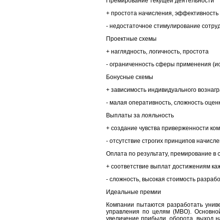
Премирование текущей деятельности
+ простота начисления, эффективность
- недостаточное стимулирование сотру
Проектные схемы
+ наглядность, логичность, простота
- ограниченность сферы применения (ис
Бонусные схемы
+ зависимость индивидуального вознагр
- малая оперативность, сложность оцен
Выплаты за лояльность
+ создание чувства приверженности ко
- отсутствие строгих принципов начисл
Оплата по результату, премирование в 
+ соответствие выплат достижениям ка
- сложность, высокая стоимость разраб
Идеальные премии
Компании пытаются разработать униве
управления по целям (МВО). Основной
увеличение прибыли, оборота, выход н