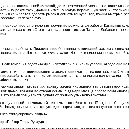
еделении номинальной (базовой) доли переменной части по отношению к ок
отает «на результат», должны иметь высокую переменную часть». Увеличе
мпания собирается сделать рывок и догнать конкурентов, важны быстрые ре
 зарплатных перспектив.
я периодичность начисления премий по результатам работы. Как правило, че
иться и раз в год. «Стратегические цели,- говорит Татьяна Лобанова,- не до
дие».
, чем разработать. Подавляющее большинство компаний, заказывающих конс
специалисты работают все хуже и хуже. Но при внедрении премиальной 
. Если компания ведет «белую» бухгалтерию, снизить уровень оклада она не 
схеме текущего премирования, а значит, они считают их неотъемлемой част
ьно зарабатывать, вряд ли это понравится - специалисты начнут уходить. 
избежно вырастут.
 рассказывает Татьяна Лобанова,- многие применяют так называемую схе
ют деньги все еще по старой схеме. И два-три месяца просто показывают ра
за это время специалисты успевают привыкнуть к новой системе».
птации новой премиальной системы - ее обкатка на HR-отделе. Специал
е. Когда, по их мнению, все уже идет нормально, система запускается во вс
а что стимулировать людей»
ор «Бейкер Тилли Русаудит»: