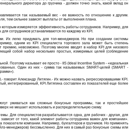
нерального директора до грузчика - должен точно знать, какой вклад он
навливается так называемый вес - ее важность по отношению к другим.
еля, тем сильнее зависят выплаты от выполнения плана.
, по которым измеряется эффективность работы сотрудников. Например, для
для сотрудников устанавливаются по каждому из KPI.
ими. Их легко придумать для топ-менеджеров. Но при создании системы
ример, одним из KPI специалиста торгового зала может быть степень
ят премию, невозможно. Поэтому многие вводят в набор KPI для низового
ляющий собой набор нескольких простых, измеримых целей (соблюдение
й. Поэтому называет ее просто - IIS (Ideal Incentive System - «идеальная
ированных. Один из них - сумма так называемых SMART-целей (SMART -
рамки»).
,- говорит Александр Литягин.- Их можно назвать регрессировавшими KPI.
тый, интегрированный, KPI Литягина составлен из показателей еще более
огут уживаться как сложные бонусные программы, так и простейшее
вверх не мешает использовать и распределительную схему.
мы. Для специалистов разрабатывается одна, для рабочих - другая, для
 зависит от того, какой элемент работы сотрудника важен для компании».
а показатели компании. Например, бухгалтеров и грузчиков. Но применять
ейлз-менеджеров) бессмысленно. Для них в самый раз бонусные схемы или