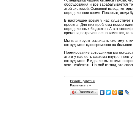
- Специфика нашего бизнеса такова, что
оборудования и все зарабатывается то
этой системой. Основной вывод, которы
определенное время. Поверьте, люди б
В настоящее время у нас существует 
проекты. Для них проблема номер один
определенных бюджетов. А вот специфи
времени, потраченное на клиентов, кол
Мы планируем развивать систему клю
сотрудников одновременно на большее 
Премирование сотрудников мы осущест
этого у нас есть система внутреннего 
сотрудников. В идеале мы хотим постро
чего - избежать. На мой взгляд, это сп
Рекомендовать »
Распечатать »
Поделиться…