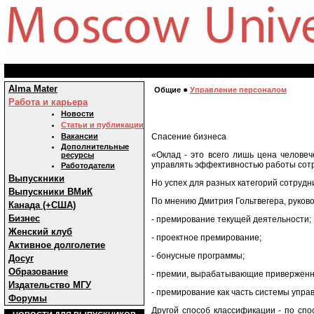
Alma Mater
●
Общие
Управление персоналом
Работа и карьера
Новости
Статьи и публикации
Спасение бизнеса
Вакансии
Дополнительные
«Оклад - это всего лишь цена человеч
ресурсы
управлять эффективностью работы сотр
Работодатели
Выпускники
Но успех для разных категорий сотруд
Выпускники ВМиК
По мнению Дмитрия Гольтвегера, руков
Канада (+США)
Бизнес
- премирование текущей деятельности;
Женский клуб
- проектное премирование;
Активное долголетие
- бонусные программы;
Досуг
Образование
- премии, вырабатывающие приверженн
Издательство МГУ
- премирование как часть системы упра
Форумы
Другой способ классификации - по сп