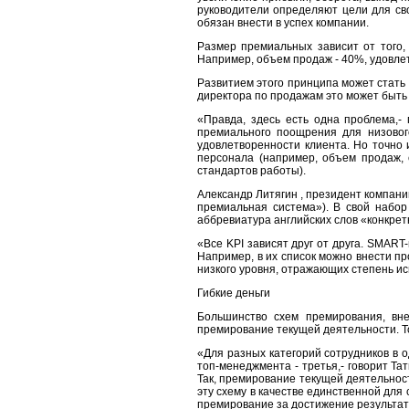
руководители определяют цели для сво
обязан внести в успех компании.
Размер премиальных зависит от того,
Например, объем продаж - 40%, удовлет
Развитием этого принципа может стать 
директора по продажам это может быть
«Правда, здесь есть одна проблема,-
премиального поощрения для низовог
удовлетворенности клиента. Но точно 
персонала (например, объем продаж, 
стандартов работы).
Александр Литягин , президент компании
премиальная система»). В свой набор
аббревиатура английских слов «конкре
«Все KPI зависят друг от друга. SMART
Например, в их список можно внести п
низкого уровня, отражающих степень и
Гибкие деньги
Большинство схем премирования, вн
премирование текущей деятельности. То
«Для разных категорий сотрудников в 
топ-менеджмента - третья,- говорит Та
Так, премирование текущей деятельност
эту схему в качестве единственной дл
премирование за достижение результат