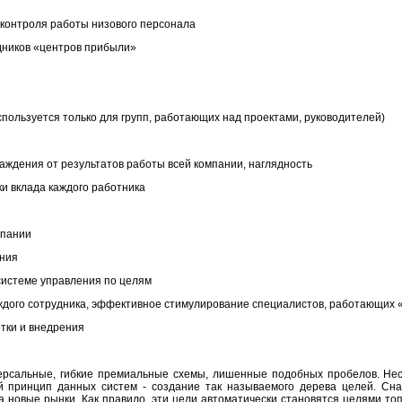
 контроля работы низового персонала
дников «центров прибыли»
пользуется только для групп, работающих над проектами, руководителей)
аждения от результатов работы всей компании, наглядность
ки вклада каждого работника
мпании
ения
системе управления по целям
ждого сотрудника, эффективное стимулирование специалистов, работающих 
отки и внедрения
рсальные, гибкие премиальные схемы, лишенные подобных пробелов. Нес
 принцип данных систем - создание так называемого дерева целей. Сна
а новые рынки. Как правило, эти цели автоматически становятся целями то