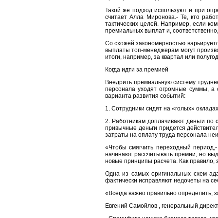
Такой же подход используют и при опр
считает Алла Миронова.- Те, кто раб
тактических целей. Например, если ко
премиальных выплат и, соответственно,
Со схожей закономерностью варьируетс
выплаты топ-менеджерам могут производ
итоги, например, за квартал или полуго
Когда идти за премией
Внедрить премиальную систему труднее
персонала уходят огромные суммы, а 
варианта развития событий:
1. Сотрудники сидят на «голых» окладах
2. Работникам доплачивают деньги по 
привычные деньги придется действител
затраты на оплату труда персонала не
«Чтобы смягчить переходный период,-
начинают рассчитывать премии, но выда
новые принципы расчета. Как правило, 
Одна из самых оригинальных схем ада
фактически исправляют недочеты на себ
«Всегда важно правильно определить, з
Евгений Самойлов , генеральный директ