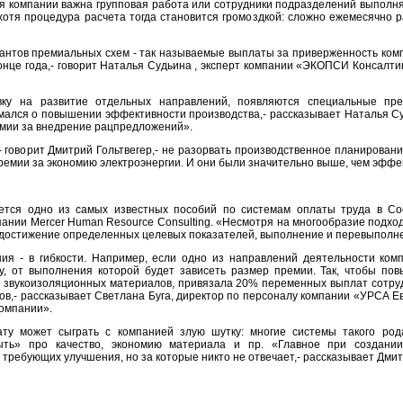
я компании важна групповая работа или сотрудники подразделений выполня
хотя процедура расчета тогда становится громоздкой: сложно ежемесячно 
нтов премиальных схем - так называемые выплаты за приверженность комп
нце года,- говорит Наталья Судьина , эксперт компании «ЭКОПСИ Консалтинг
вку на развитие отдельных направлений, появляются специальные пр
мался о повышении эффективности производства,- рассказывает Наталья Су
емии за внедрение рацпредложений».
- говорит Дмитрий Гольтвегер,- не разорвать производственное планирован
ремии за экономию электроэнергии. И они были значительно выше, чем эффек
ается одно из самых известных пособий по системам оплаты труда в С
пании Mercer Human Resource Consulting. «Несмотря на многообразие подхо
достижение определенных целевых показателей, выполнение и перевыполнен
ния - в гибкости. Например, если одно из направлений деятельности ком
, от выполнения которой будет зависеть размер премии. Так, чтобы по
и звукоизоляционных материалов, привязала 20% переменных выплат сотру
в,- рассказывает Светлана Буга, директор по персоналу компании «УРСА Евр
омпании».
ату может сыграть с компанией злую шутку: многие системы такого ро
ыть» про качество, экономию материала и пр. «Главное при создани
 требующих улучшения, но за которые никто не отвечает,- рассказывает Дмитр