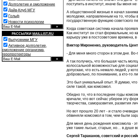
поступить в институт, иначе бы меня не 
Долголетие и омоложение
Дайв-Клуб МГУ
А общественной жизнью я начал занимат
Гольф
молодежи, направленным на то, чтобы 
государственную функцию советского п
Новости психологии
Когда советская система начала проявл
Как институт он стал формальным, но 
РАССЫЛКИ
MAILLIST.RU
карьеру уже в постсоветские времена, в
Выпускники МГУ
Виктор Мироненко, руководитель Цен
Активное долголетие,
омоложение организма,
- Для меня много сторон в этом дне. Во
геропротекторы
А так получись, что большая часть моло
колоссальной возможностью для социал
допускаю, что есть немало людей, у ко
добровольно, по пониманию, а кто-то л
Это был уникальный опыт. Я думаю, что
силе такой, как комсомол.
Обидно то, что в последние годы комсом
кричали, что вот сейчас уберем эту ф
творчества, саморазвития, развития ли
Но вот прошло 20 лет - и стало очевидн
обвиняли комсомол в том, чем были за
Для меня день рождения комсомола - эт
уже такие лысые, старые, но… в душе в
Сергей Тараканов, советский и росси