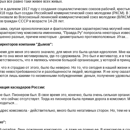
рых все равно таки живее всех живых.
ь все в далеком 1917 году с создания социалистических союзов рабочей, крест
918 года был создан Российский коммунистический союз молодежи (РКСМ). В
меновали во Всесоюзный ленинский коммунистический союз молодежи (ВЛКСМ). 
в граждан СССР в возрасте 14-28 лет.
равка, скупая хронологическая и фактологическая характеристика могучей нек
арактеристику комсомола-именнника, "Правда.Ру" попросила некоторых извес
ршенно разные, причем некоторые - диаметрально противоположные. Итак…
иректоров компании "Дымов":
время для меня это много значило, для меня это была целая идеология. Мне к
-то она меня мотивировала, где-то сдерживала. Это был и мотиватор, и в тоже
тветственность, что я являюсь членом большой организации, у которой в при
, что я страдаю от этого, было бы неверно. Но то, что сегодня в нашей жизни
ство невостребованности и разобщенности людей, молодежи. Я не хочу сказа
ются лишь какими-то низменными побуждениями: деньги, получение удовольст
иация каскадеров России:
не был. Пионером был. В свое время это, конечно, была очень сильная органи
что сейчас отсутствует. Тогда из пионеров была прямая дорога в комсомол. 
 податься…
дрес комсомола - действительно, много было негативных сторон. Но, тем не
ко":
 29 октября, День рождения комсомола, - я даже не помню ее. В комсомоле я с