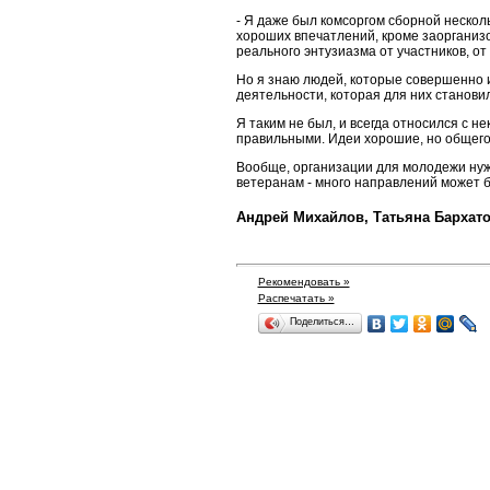
- Я даже был комсоргом сборной нескол
хороших впечатлений, кроме заорганизо
реального энтузиазма от участников, от
Но я знаю людей, которые совершенно и
деятельности, которая для них станови
Я таким не был, и всегда относился с н
правильными. Идеи хорошие, но общего 
Вообще, организации для молодежи нужн
ветеранам - много направлений может б
Андрей Михайлов, Татьяна Бархат
Рекомендовать »
Распечатать »
Поделиться…