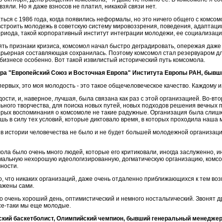
взяли. Но я даже взносов не платил, никакой связи нет.
ься с 1986 года, когда появились неформалы, но это ничего общего с комсо
встроить молодежь в советскую систему мировоззрения, поведения, адаптаци
ериода, такой корпоративный институт интеграции молодежи, ее социализаци
ять признаки кризиса, комсомол начал быстро деградировать, опережая даже
карьерная составляющая сохранилась. Поэтому комсомол стал резервуаром д
 бизнесе особенно. Вот такой извилистый исторический путь комсомола.
тра "Европейский Союз и Восточная Европа" Института Европы РАН, бывш
-первых, это моя молодость - это такое общечеловеческое качество. Каждому 
дости, и, наверное, лучшая, была связана как раз с этой организацией. Во-вт
ьного творчества, для поиска новых путей, новых подходов решения вечных 
торых воспоминания о комсомоле не такие радужные. Организация была слиш
ишь в силу тех условий, которые диктовало время, в которых проходила наша 
 в истории человечества не было и не будет большей молодежной организации
ола было очень много людей, которые его критиковали, иногда заслуженно, ин
ормальную нехорошую идеологизированную, догматическую организацию, комсо
чности.
о, что никаких организаций, даже очень отдаленно приближающихся к тем воз
ражены сами.
о очень хороший день, оптимистический и немного ностальгический. Звонят др
се-таки мы еще молодые.
йский баскетболист, Олимпийский чемпион, бывший генеральный менеджер