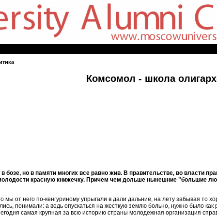
итика
Комсомол - школа олигарх
в бозе, но в памяти многих все равно жив. В правительстве, во власти пр
в молодости красную книжечку. Причем чем дольше нынешние "большие лю
о мы от него по-кенгуриному упрыгали в дали дальние, на лету забывая то хо
ись, понимали: а ведь опускаться на жесткую землю больно, нужно было как 
Сегодня самая крупная за всю историю страны молодежная организация спра