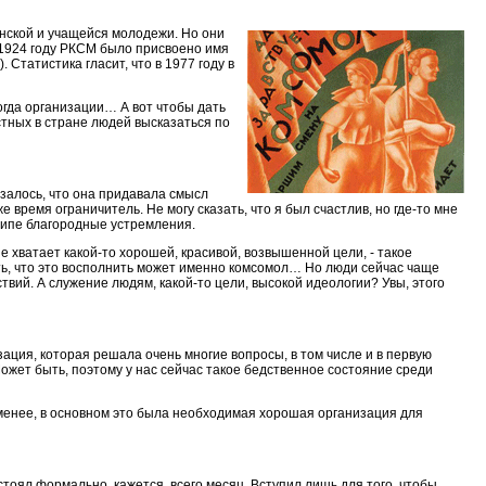
ьянской и учащейся молодежи. Но они
 1924 году РКСМ было присвоено имя
Статистика гласит, что в 1977 году в
огда организации… А вот чтобы дать
тных в стране людей высказаться по
азалось, что она придавала смысл
 время ограничитель. Не могу сказать, что я был счастлив, но где-то мне
нципе благородные устремления.
 не хватает какой-то хорошей, красивой, возвышенной цели, - такое
ть, что это восполнить может именно комсомол… Но люди сейчас чаще
вий. А служение людям, какой-то цели, высокой идеологии? Увы, этого
зация, которая решала очень многие вопросы, в том числе и в первую
Может быть, поэтому у нас сейчас такое бедственное состояние среди
 менее, в основном это была необходимая хорошая организация для
остоял формально, кажется, всего месяц. Вступил лишь для того, чтобы