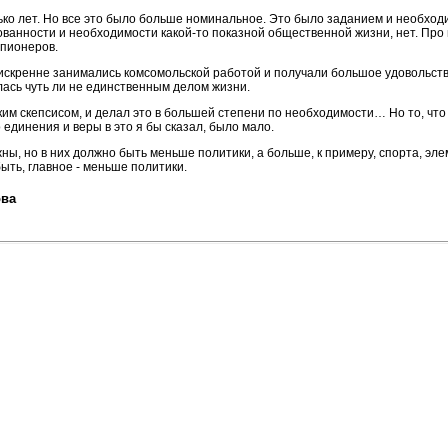
ько лет. Но все это было больше номинальное. Это было заданием и необход
ванности и необходимости какой-то показной общественной жизни, нет. Про 
 пионеров.
скренне занимались комсомольской работой и получали большое удовольстви
лась чуть ли не единственным делом жизни.
еким скепсисом, и делал это в большей степени по необходимости… Но то, что
единения и веры в это я бы сказал, было мало.
ы, но в них должно быть меньше политики, а больше, к примеру, спорта, э
ыть, главное - меньше политики.
ова