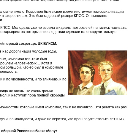
молом не имело. Комсомол был в свое время инструментом социализации
и к стереотипам. Это был кадровый резерв КПСС. Он выполнял
и.
 КПСС. Молодежь уже не верила в идеалы, которые ей пытались навязать.
ля карьеристов, которые впоследствии сделали головокружительную
ий первый секретарь ЦК ВЛКСМ:
из нас дороги наши молодые годы.
орых, комсомол все-таки был
проблем человеческих… Хотя я
ком большой. Кто-то был в комсомоле
молодость.
 и по численности, и по влиянию, и по
огда не очень. Но очень громко
мол, и наступит пора полной свободы
можностям, которые имел комсомол, так и не возникло. Эти ребята как раз
узья по молодости, и даже не верится, что прошло уже столько лет и мы
 сборной России по баскетболу: