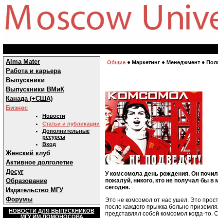
Alma Mater
●
●
●
Общие
Маркетинг
Менеджмент
Пол
Работа и карьера
Выпускники
Выпускники ВМиК
Канада (+США)
Бизнес
Новости
Статьи и публикации
Дополнительные
ресурсы
Вход
Женский клуб
Активное долголетие
Досуг
У комсомола день рождения. Он почил 
пожалуй, никого, кто не получал бы 
Образование
сегодня.
Издательство МГУ
Форумы
Это не комсомол от нас ушел. Это прост
после каждого прыжка больно приземлял
НОВОСТИ ДЛЯ ВЫПУСКНИКОВ
представлял собой комсомол когда-то. 
МГУ ИМ.ЛОМОНОСОВА