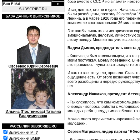
бозе вместе с СССР, но в памяти некото
SUBSCRIBE.RU
Итак, для тех, кто не в курсе. Началос
были разобщены, поэтому 29 октября 1
БАЗА ДАННЫХ ВЫПУСКНИКОВ
Ленина, а в марте 1926 года его переи
комсомоле состояло свыше 36 миллионо
Это как бы лишь голая историческая сп
эмоциональную, деловую, личностную х
этому поводу. Мнения получились сове
Вадим Дымов, председатель совета д
-
Конечно, я был комсомольцем, и в то 
моим поступкам, моему поведению. В чем
это нравилось - чувствовать какую-то о
Овсеенко Юрий Сергеевич
И как-то все это ушло, пропало. Сказать
ощущение есть. От этого возникает чув
всего разобщены и нередко руководству
нет…
Александр Иншаков, президент Ассоц
-
Так сложилось, что сам комсомольцем 
очередь - вопросы работы с молодежью, 
молодых ребят, некуда им особенно-то
Ильина (Постникова) Татьяна
Владимировна
Можно много перечислить нареканий в а
молодежи.
РАССЫЛКИ
SUBSCRIBE.RU
Сергей Митрохин, лидер партии "Ябло
Выпускники МГУ
Выпускники ВМиК
- Для меня ничего не значит эта дата -