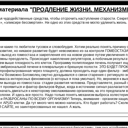
атериала "
ПРОДЛЕНИЕ ЖИЗНИ. МЕХАНИЗМ
ая чудодейственные средства, чтобы отсрочить наступление старости. Секре
 «эликсире бессмертия». Ни одно из этих средств не могло удлинить жизнь.
ни какие-то любители тусовок и словоблудия. Хотим реально понять причину 
развитие, но никакое развитие будет невозможно из-за контроля ГОМЕОСТАЗА
выход из гомеостаза и закрепления его на новом уровне путем увеличения пл
олжны преодолеть. Происходит накопление регуляторов, а побочным результа
- тем выше плоидность его клеток. Программу полиплоидии печень получает 
из эмбриональной печени в плевральную и брюшную полости. ЭТО БУДЕТ П
, профильтрованная через плаценту, должна проходить еще один фильтр - эм
ть! Возможно Богомолец смутно догадывался о связи старения с ретикуцло-
масса интересных феноменов (о которых я пока умолчал). Но, вернемся к вы
ии выхода из гомеостаза- стадии развития человека. Представляете, разный
оявиться и фактор фильтров Фурье, когда в источнике сигнал разлагает
начать двигаться к некоторому омолаживанию организма, ка это предлагали в
логии. И здесь все просто. Надо только понять механизм выброса холестери
ы и РАЗБРОСАНЫ ПО ВСЕМУ ОРГАНИЗМУ! Теперь, внимание - организм защищае
 APUD клетки. Да тут много чего можно написать. Кто будет работать? Ск
 САЙТЕ, но заинтересованных не нашел. А жаль.
 как процесса. И чем больше энергопотенциал биосистемы, тем она устойчиве