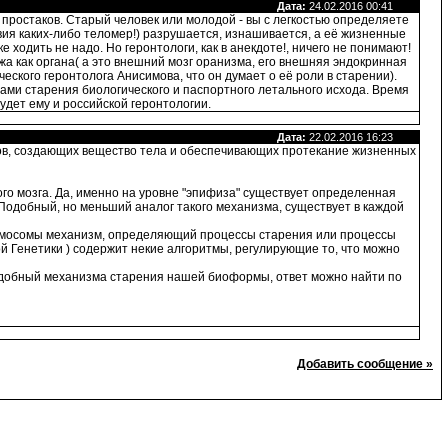
Дата:
24.02.2016 00:41
 простаков. Старый человек или молодой - вы с легкостью определяете
вия каких-либо теломер!) разрушается, изнашивается, а её жизненные
е ходить не надо. Но геронтологи, как в анекдоте!, ничего не понимают!
ожа как органа( а это внешний мозг оранизма, его внешняя эндокринная
ческого геронтолога Анисимова, что он думает о её роли в старении).
ами старения биологического и паспортного летального исхода. Время
удет ему и российской геронтологии.
Дата:
22.02.2016 16:23
ссов, создающих вещество тела и обеспечивающих протекание жизненных
ого мозга. Да, именно на уровне "эпифиза" существует определенная
Подобный, но меньший аналог такого механизма, существует в каждой
хромосомы механизм, определяющий процессы старения или процессы
й Генетики ) содержит некие алгоритмы, регулирующие то, что можно
одобный механизма старения нашей биоформы, ответ можно найти по
Добавить сообщение »