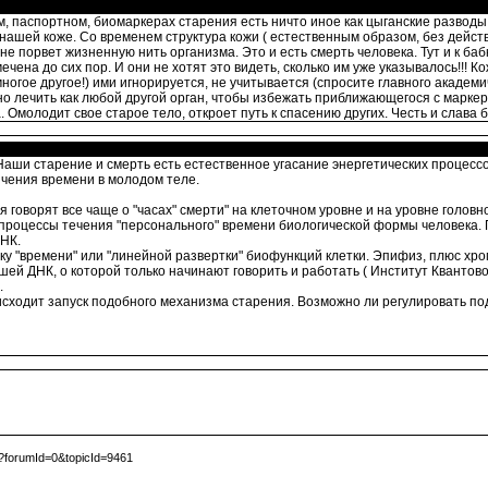
м, паспортном, биомаркерах старения есть ничто иное как цыганские разводы
 нашей коже. Со временем структура кожи ( естественным образом, без дейст
не порвет жизненную нить организма. Это и есть смерть человека. Тут и к бабк
ена до сих пор. И они не хотят это видеть, сколько им уже указывалось!!! К
многое другое!) ими игнорируется, не учитывается (спросите главного академи
о лечить как любой другой орган, чтобы избежать приближающегося с маркер
Омолодит свое старое тело, откроет путь к спасению других. Честь и слава б
 Наши старение и смерть есть естественное угасание энергетических проце
ичения времени в молодом теле.
говорят все чаще о "часах" смерти" на клеточном уровне и на уровне головн
 процессы течения "персонального" времени биологической формы человека. 
НК.
зку "времени" или "линейной развертки" биофункций клетки. Эпифиз, плюс 
й ДНК, о которой только начинают говорить и работать ( Институт Квантово
.
сходит запуск подобного механизма старения. Возможно ли регулировать п
?forumId=0&topicId=9461