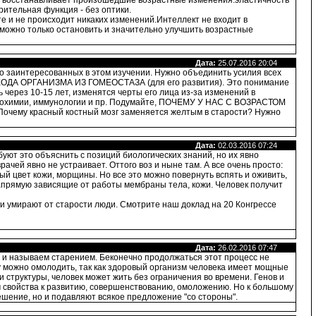
ма восстанавливает произошедшие возрастные изменения:эластичность
ительная функция - без оптики.
е и не происходит никаких изменений.Интеллект не входит в
 можно только остановить и значительно улучшить возрастные
Дата:
25.07.2016 20:04
о заинтересованных в этом изучении. Нужно объединить усилия всех
ХОДА ОРГАНИЗМА ИЗ ГОМЕОСТАЗА (для его развития). Это понимание
 через 10-15 лет, изменятся черты его лица из-за изменений в
 биохимии, иммунологии и пр. Подумайте, ПОЧЕМУ У НАС С ВОЗРАСТОМ
Почему красный костный мозг заменяется желтым в старости? Нужно
Дата:
02.03.2016 07:24
ют это объяснить с позиций биологических знаний, но их явно
рачей явно не устраивает. Оттого воз и ныне там. А все очень просто:
й цвет кожи, морщины. Но все это можно повернуть вспять и оживить,
апрямую зависящие от работы мембраны тела, кожи. Человек получит
т и умирают от старости люди. Смотрите наш доклад на 20 Конгрессе
Дата:
26.02.2016 07:47
ы и называем старением. Беконечно продолжаться этот процесс не
 можно омолодить, так как здоровый организм человека имеет мощные
 структуры, человек может жить без ограничения во времени. Генов и
м свойства к развитию, совершенствованию, омоложению. Но к большому
шение, но и подавляют всякое предложение "со стороны".