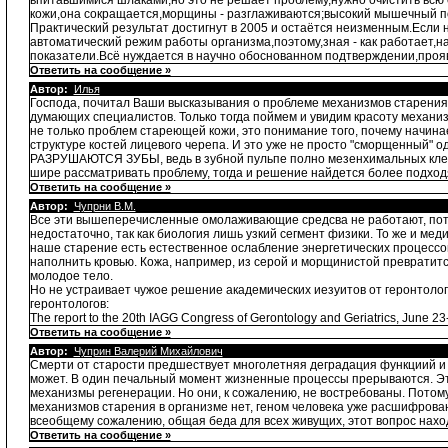
впитавшимися шлаками,но это не решает проблему,нужно очистить всю 
кожи,она сокращается,морщины - разглаживаются;высокий мышечный пот
Практический результат достигнут в 2005 и остаётся неизменным.Если 
автоматический режим работы организма,поэтому,зная - как работает,н
показатели.Всё нуждается в научно обоснованном подтверждении,прояв
Ответить на сообщение »
Автор:
Илья
Господа, почитал Ваши высказывания о проблеме механизмов старения,
думающих специалистов. Только тогда поймем и увидим красоту ме
не только проблем стареющей кожи, это понимание того, почему начинае
структуре костей лицевого черепа. И это уже не просто "сморщенный
РАЗРУШАЮТСЯ ЗУБЫ, ведь в зубной пульпе полно мезенхимальных клеток
шире рассматривать проблему, тогда и решение найдется более подходя
Ответить на сообщение »
Автор:
Чупрни В.М.
Все эти вышеперечисленные омолаживающие средсва не работают, потом
недостаточно, так как биология лишь узкий сегмент физики. То же и меди
наше старение есть естественное ослабление энергетических процессов
наполнить кровью. Кожа, например, из серой и морщинистой превратит
молодое тело.
Но не устраивает чужое решение академических иезуитов от геронтологии
геронтологов:
The report to the 20th IAGG Congress of Gerontology and Geriatrics, June 23
Ответить на сообщение »
Автор:
Чуприн Валерий Михайлович
Смерти от старости предшествует многолетняя деградация функциий и с
может. В один печальный момент жизненные процессы прерываются. Это
механизмы регенерации. Но они, к сожалению, не востребованы. Потому 
механизмов старения в организме нет, геном человека уже расшифрова
всеобщему сожалению, общая беда для всех живущих, этот вопрос нахо
Ответить на сообщение »