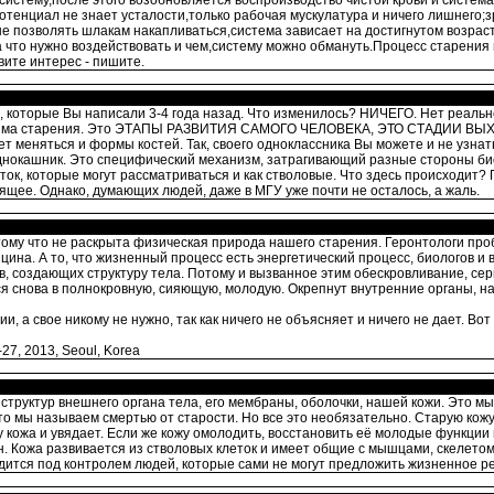
систему,после этого возобновляется воспроизводство чистой крови и систе
енциал не знает усталости,только рабочая мускулатура и ничего лишнего;зр
не позволять шлакам накапливаться,система зависает на достигнутом возраст
а что нужно воздействовать и чем,систему можно обмануть.Процесс старения
ите интерес - пишите.
 которые Вы написали 3-4 года назад. Что изменилось? НИЧЕГО. Нет реальн
ханизма старения. Это ЭТАПЫ РАЗВИТИЯ САМОГО ЧЕЛОВЕКА, ЭТО СТАДИИ ВЫ
т меняться и формы костей. Так, своего одноклассника Вы можете и не узнать
" однокашник. Это специфический механизм, затрагивающий разные стороны
, которые могут рассматриваться и как стволовые. Что здесь происходит? 
щее. Однако, думающих людей, даже в МГУ уже почти не осталось, а жаль.
у что не раскрыта физическая природа нашего старения. Геронтологи пробу
цина. А то, что жизненный процесс есть энергетический процесс, биологов и в
, создающих структуру тела. Потому и вызванное этим обескровливание, серы
ся снова в полнокровную, сияющую, молодую. Окрепнут внутренние органы, н
, а свое никому не нужно, так как ничего не объясняет и ничего не дает. Во
-27, 2013, Seoul, Korea
труктур внешнего органа тела, его мембраны, оболочки, нашей кожи. Это м
 мы называем смертью от старости. Но все это необязательно. Старую кожу
кожа и увядает. Если же кожу омолодить, восстановить её молодые функции и
н. Кожа развивается из стволовых клеток и имеет общие с мышцами, скелето
дится под контролем людей, которые сами не могут предложить жизненное ре