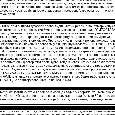
тепловую, механическую, электрическую и др. виды энергии. Конечное звено
зможностях аэробного энергообразования (максимальное потребление кислор
рован с уровнем физического здоровья и измерен. А это означает, что жизн
тохондрии.
и какие-то любители тусовок и словоблудия. Хотим реально понять причину с
развитие, но никакое развитие будет невозможно из-за контроля ГОМЕОСТАЗА
выход из гомеостаза и закрепления его на новом уровне путем увеличения пл
олжны преодолеть. Происходит накопление регуляторов, а побочным результа
- тем выше плоидность его клеток. Программу полиплоидии печень получает 
из эмбриональной печени в плевральную и брюшную полости. ЭТО БУДЕТ П
, профильтрованная через плаценту, должна проходить еще один фильтр - эм
ть! Возможно Богомолец смутно догадывался о связи старения с ретикуцло-
масса интересных феноменов (о которых я пока умолчал). Но, вернемся к вы
ии выхода из гомеостаза- стадии развития человека. Представляете, разный
оявиться и фактор фильтров Фурье, когда в источнике сигнал разлагает
начать двигаться к некоторому омолаживанию организма, ка это предлагали в
логии. И здесь все просто. Надо только понять механизм выброса холестери
ы и РАЗБРОСАНЫ ПО ВСЕМУ ОРГАНИЗМУ! Теперь, внимание - организм защищае
 APUD клетки. Да тут много чего можно написать. Кто будет работать? Ск
 САЙТЕ, но заинтересованных не нашел. А жаль.
ть срабатывания системы,прошло 2 месяца,стадия эксперимента.Очевидно к
о 46 лет - 40 раз в один подход,после,произошёл спад,больше 30 организм не
вания или при воздействии эликсира работает другая схема,производительнос
их,которые варьируются,в зависимости от решаемой задачи,например - печен