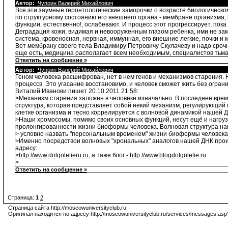
Автор:
Чуприн Валерий Михайлович
Все эти заумные геронтологические заморочки о возрасте биологическо
по структурному состоянию его внешнего органа - мембране организма,
функции, естественно!, ослабевают. И процесс этот прогрессирует, пока 
Деградация кожи, видимая и невооруженным глазом ребенка, ими не замеч
система, кровеносная, нервная, иммунная, его внешние легкие, почки и 
Вот мембрану своего тела Владимиру Петровичу Скулачеву и надо срочн
еще есть, медицина располагает всем необходимым, специалистов тьма. 
Ответить на сообщение »
Автор:
Чуприн Валерий Михайлович
Геном человека расшифрован, нет в нем генов и механизмов старения.
процессв. Это угасание восстановимо, и человек сможет жить без огран
Виталий Иванови пишет 20.10.2011 21:58:
>Механизм старения заложен в человеке изначально. В последнее время 
структура, которая представляет собой некий механизм, регулирующий
клетке организма и тесно коррелируется с волновой динамикой нашей Д
>Наши хромосомы, помимо своих основных функций, несут ещё и нагру
пролонгированности жизни биоформы человека. Волновая структура наше
> условно назвать "персональным временем" жизни биоформы человека
>Именно посредствои волновых "хрональных" аналогов нашей ДНК прои
адресу:
>
http://www.dolgoletieru.ru
, а таже блог -
http://www.blogdolgoletie.ru
>
Ответить на сообщение »
Страница:
1
2
Страница сайта http://moscowuniversityclub.ru
Оригинал находится по адресу http://moscowuniversityclub.ru/services/messages.asp