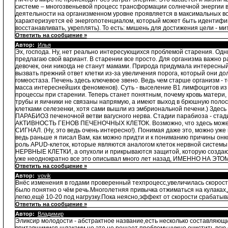
системе – многозвеньевой процесс трансформации солнечной энергии в 
деятельности на организменном уровне проявляется в максимальных во
характеризуется её энергопотенциалом, который может быть идентифици
восстанавливать, укреплять). То есть: мишень для достижения цели - ми
Ответить на сообщение »
Автор:
Илья
Эх, господа. Ну, нет реально интересующихся проблемой старения. Одн
предлагаю свой вариант. В старении все просто. Для организма важно 
девочек, они никогда не станут мамами. Природа придумала интересный 
вызвать прежний ответ клетки из-за увеличения порога, который они д
гомеостаза. Печень здесь ключевое звено. Ведь чем старше организм 
масса интереснейших феноменов). Суть - выселение В1 лимфоцитов 
процессы при старении. Теперь станет понятным, почему кровь матери
трубы и яичники не связаны напрямую, а имеют выход в брюшную полос
клетками селезенки, хотя сами вышли из эмбриональной печени.) Здесь 
ПАРАБИОЗ печеночной ветви вагусного нерва. Стадии парабиоза - стад
АКТИВНОСТЬ ГЕНОВ ПЕЧЕНОЧНЫХ КЛЕТОК. Возможно, что здесь может пр
СИГНАЛ. (Ну, это ведь очень интересно!). Понимая даже это, можно уже 
ведь раньше я писал Вам, как можно придти и к пониманию причины онко
роль APUD-клеток, которые являются аналогом клеток нервной систем
НЕРВНЫЕ КЛЕТКИ, а опухоли и прикрываются защитой, которую создают
уже неоднократно все это описывал много лет назад, ИМЕННО НА ЭТОМ
Ответить на сообщение »
Автор:
vovik
Внёс изменения в годами проверенный техпроцесс,увеличилась скорос
было понятно о чём речь.Многолетняя привычка отжиматься на кулаках,д
легко,ещё 10-20 под нагрузку.Пока неясно,эффект от скорости срабаты
Ответить на сообщение »
Автор:
Владимир
Эликсир молодости - абстрактное название,есть несколько составляющ