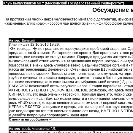
Клуб выпускников МГУ (Московский Государственный Университет)
Обсуждение м
На протяжении многих веков человечество мечтало о долголетии, изыскив
«жизненных эликсирах», «особом чае долгой жизни», «философском камне»,
Автор:
Валерий
Илья пишет 12.10.2016 19:29:
>Эх, господа. Ну, нет реально интересующихся проблемой старения. Од
предлагаю свой вариант. В старении все просто. Для организма важно 
девочек, они никогда не станут мамами. Природа придумала интересный 
вызвать прежний ответ клетки из-за увеличения порога, который они д
гомеостаза. Печень здесь ключевое звено. Ведь чем старше организм 
масса интереснейших феноменов). Суть - выселение В1 лимфоцитов 
процессы при старении. Теперь станет понятным, почему кровь матери
трубы и яичники не связаны напрямую, а имеют выход в брюшную полос
клетками селезенки, хотя сами вышли из эмбриональной печени.) Здесь 
ПАРАБИОЗ печеночной ветви вагусного нерва. Стадии парабиоза - стад
АКТИВНОСТЬ ГЕНОВ ПЕЧЕНОЧНЫХ КЛЕТОК. Возможно, что здесь может пр
СИГНАЛ. (Ну, это ведь очень интересно!). Понимая даже это, можно уже 
ведь раньше я писал Вам, как можно придти и к пониманию причины онко
роль APUD-клеток, которые являются аналогом клеток нервной систем
НЕРВНЫЕ КЛЕТКИ, а опухоли и прикрываются защитой, которую создают
уже неоднократно все это описывал много лет назад, ИМЕННО НА ЭТОМ
А давайте попробуем попроверять Ваши идеи
Ответить на сообщение »
Автор:
проф. Апанасенко Г.Л.
Ничто в мире не происходит без затрат энергии. Это касается и жизни