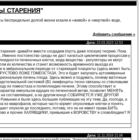
Ы СТАРЕНИЯ
"
ты беспредельно долгой жизни искали в «живой» и «мертвой» воде,
Добавить сообщение »
Дата:
23.03.2023 12:53
старения -давайте вместе создадим (пусть даже плохую) теорию. Пока
. Именно постоянство среды не даст начаться циклическим процессам у
оидности печеночных клеток, когда вещества - регуляторы не могут
том их количества и станет возможность временного выхода из
еще в эмбриональном периоде от стареющей плаценты (здесь может быть
РОКРУСТОВО ЛОЖЕ ГОМЕОСТАЗА. Это и будет запускать аутоиммунные
бриональную печень плода. Здесь можно и подумать, почему маточные
эндотелиальной системой (В1 лимфоциты тесно связаны со стволовыми
ходу из гомеостаза и полиплоидии печени. Этому способствует и
 характер импульсов идущих по печеночной ветви, позволит МЕНЯТЬ
ся на составляющие, а на другом конце СОБИРАЕТСЯ УЖЕ ДРУГОЙ
 Румынии и были здесь большие публикации на эту тему. Да, господа, а
на из макрофагов, которые часто кормят опухолевые клетки и понять
т опухоли до последнего, потому, что он не имеет права БИТЬ
олково и прочие ХАЛЯВЩИКИ, привыкшие к ВОРОВСТВУ и словоблудию? Я
Дата:
11.11.2016 21:06
е к внешним и внутренним воздействиям. Энергообразование в живой