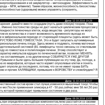
 энергообразования и её аккумулятор – митохондрии. Эффективность их
ода – МПК, мл\мин\кг). Таким образом, жизнеспособность биосистемы
еспособностью (здоровьем) можно управлять (сохранять,
Дата:
12.10.2016 19:29
тарения -давайте вместе создадим (пусть даже плохую) теорию. Пока
. Именно постоянство среды не даст начаться циклическим процессам у
оидности печеночных клеток, когда вещества - регуляторы не могут
том их количества и станет возможность временного выхода из
еще в эмбриональном периоде от стареющей плаценты (здесь может быть
РОКРУСТОВО ЛОЖЕ ГОМЕОСТАЗА. Это и будет запускать аутоиммунные
бриональную печень плода. Здесь можно и подумать, почему маточные
эндотелиальной системой (В1 лимфоциты тесно связаны со стволовыми
ходу из гомеостаза и полиплоидии печени. Этому способствует и
 характер импульсов идущих по печеночной ветви, позволит МЕНЯТЬ
ся на составляющие, а на другом конце СОБИРАЕТСЯ УЖЕ ДРУГОЙ
 Румынии и были здесь большие публикации на эту тему. Да, господа, а
на из макрофагов, которые часто кормят опухолевые клетки и понять
т опухоли до последнего, потому, что он не имеет права БИТЬ
олково и прочие ХАЛЯВЩИКИ, привыкшие к ВОРОВСТВУ и словоблудию? Я
Дата:
11.10.2016 14:27
ачественный состав крови стал лучше,изменился мышечный тонус.Чтобы
 мог.После применения эликсира,в 47 - 50 раз,сейчас мне 58 лет,50 раз
ть которой превосходит привычное состояние в два раза.
Дата:
08.09.2016 13:53
ь,при определённом подборе компонентов,легко расстаётся со своими