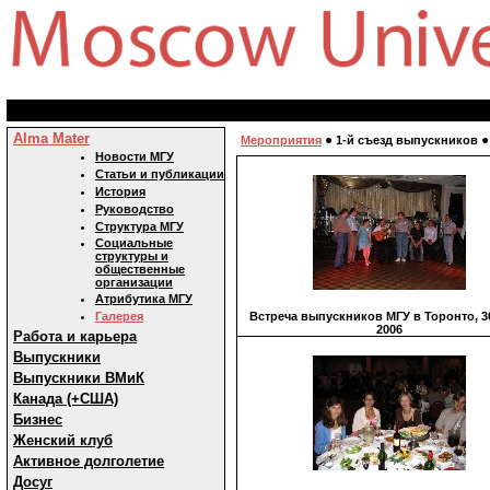
Alma Mater
●
Мероприятия
1-й съезд выпускников
Новости МГУ
Статьи и публикации
История
Руководство
Структура МГУ
Социальные
структуры и
общественные
организации
Атрибутика МГУ
Галерея
Встреча выпускников МГУ в Торонто, 3
2006
Работа и карьера
Выпускники
Выпускники ВМиК
Канада (+США)
Бизнес
Женский клуб
Активное долголетие
Досуг