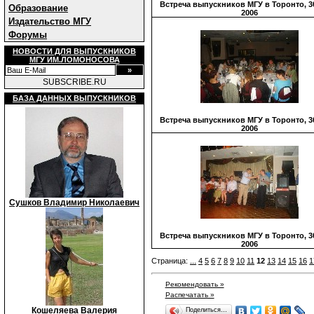
Встреча выпускников МГУ в Торонто, 3
Образование
2006
Издательство МГУ
Форумы
НОВОСТИ ДЛЯ ВЫПУСКНИКОВ
МГУ ИМ.ЛОМОНОСОВА
SUBSCRIBE.RU
БАЗА ДАННЫХ ВЫПУСКНИКОВ
Встреча выпускников МГУ в Торонто, 3
2006
Сушков Владимир Николаевич
Встреча выпускников МГУ в Торонто, 3
2006
Страница:
...
4
5
6
7
8
9
10
11
12
13
14
15
16
1
Рекомендовать »
Распечатать »
Кошеляева Валерия
Поделиться…