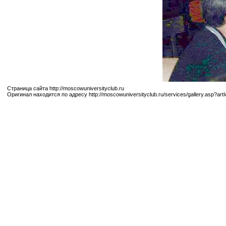
Страница сайта http://moscowuniversityclub.ru
Оригинал находится по адресу http://moscowuniversityclub.ru/services/gallery.asp?ar