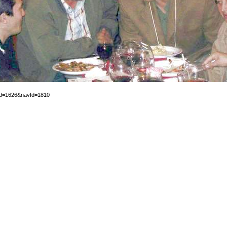
tId=1626&navId=1810