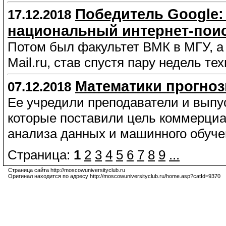
Победитель Google:
17.12.2018
национальный интернет-поис
Потом был факультет ВМК в МГУ, а 
Mail.ru, став спустя пару недель т
Математики прогно
07.12.2018
Ее учредили преподаватели и вып
которые поставили цель коммерциа
анализа данных и машинного обучен
Страница:
1
2
3
4
5
6
7
8
9
...
Страница сайта http://moscowuniversityclub.ru
Оригинал находится по адресу http://moscowuniversityclub.ru/home.asp?catId=9370