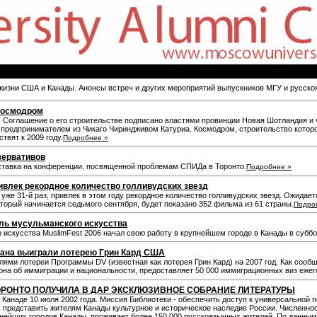
 жизни США и Канады. Анонсы встреч и других мероприятий выпускников МГУ и русск
 космодром
. Соглашение о его строительстве подписано властями провинции Новая Шотландия и 
едпринимателем из Чикаго Чириндживом Катуриа. Космодром, строительство которого
твят к 2009 году.
Подробнее »
зервативов
тавка на конференции, посвященной проблемам СПИДа в Торонто.
Подробнее »
ивлек рекордное количество голливудских звезд
уже 31-й раз, привлек в этом году рекордное количество голливудских звезд. Ожидает
оторый начинается седьмого сентября, будет показано 352 фильма из 61 страны.
Подро
ль мусульманского искусства
искусства MuslimFest 2006 начал свою работу в крупнейшем городе в Канады в суббот
тана выиграли лотерею Грин Кард США
лями лотереи Программы DV (известная как лотерея Грин Кард) на 2007 год. Как соо
кона об иммиграции и национальности, предоставляет 50 000 иммиграционных виз еже
ОРОНТО ПОЛУЧИЛА В ДАР ЭКСКЛЮЗИВНОЕ СОБРАНИЕ ЛИТЕРАТУРЫ
Канаде 10 июля 2002 года. Миссия Библиотеки - обеспечить доступ к универсальной по
 представить жителям Канады культурное и историческое наследие России. Численнос
упнейших городов Канады, проживает более 150,000 русскоязычных жителей. По данны