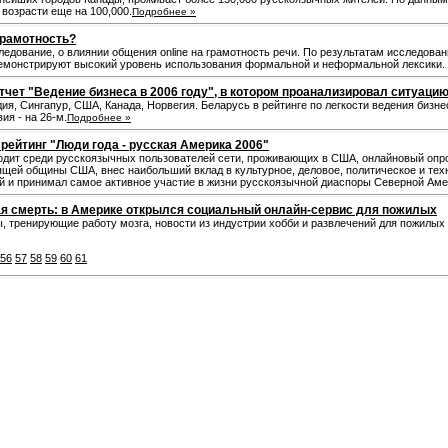
 возрасти еще на 100,000.
Подробнее »
грамотность?
едование, о влиянии общения online на грамотность речи. По результатам исследова
демонстрируют высокий уровень использования формальной и неформальной лексики. Об
чет "Ведение бизнеса в 2006 году", в котором проанализировал ситуацию
ия, Сингапур, США, Канада, Норвегия. Беларусь в рейтинге по легкости ведения бизнес
ия - на 26-м.
Подробнее »
рейтинг "Люди года - русская Америка 2006"
водит среди русскоязычных пользователей сети, проживающих в США, онлайновый опро
рящей общины США, внес наибольший вклад в культурное, деловое, политическое и тех
й и принимал самое активное участие в жизни русскоязычной диаспоры Северной Аме
я смерть: в Америке открылся социальный онлайн-сервис для пожилых
 тренирующие работу мозга, новости из индустрии хобби и развлечений для пожилых л
56
57
58
59
60
61