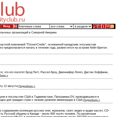
оязычных организаций в Северной Америке
частной компанией "ПлэнетСпейс", основанной канадским энтузиастом
 предполагается начать в течение года, разместится на острове Кейп-Бретон.
ся, что его посетят Брэд Питт, Рассел Кроу, Дженнифер Лопез, Дастин Хоффман,
бнее »
у 12 августа.
Подробнее »
бщили в посольстве США в Таджикистане, Программа DV, проводившаяся в
годно для граждан стран с низким уровнем иммиграции в США.
Подробнее »
 содержанию коллекции русских книг, журналов, газет, видео и аудио кассет, CD-
ть Русской общины в Канаде - около 400 тысяч человек. По различным
м кампании MixTV, в провинции Онтарио проживает около 200,000 русскоязычных