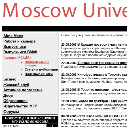
Новости культурной, политической и бизнес
Alma Mater
Работа и карьера
В Канаде построят частный
23.08.2006
Выпускники
Первый космодром скоро появится в Канаде
Выпускники ВМиК
космического туризма Джеффом Ширином и пр
Первые запуски с нового космодрома осущес
Канада (+США)
Новости США и
Уникальные костюмы из пре
22.08.2006
Канады
Подобными экспонатами была украшена выс
Статьи и публикации
Полезные ссылки
Кинофестиваль в Торонто пр
22.08.2006
Кинофестиваль в Торонто, который проходит 
Бизнес
Шон Пенн и многие другие. На фестивале, к
Женский клуб
В Торонто проходит фестива
Активное долголетие
16.08.2006
ретий ежегодный фестиваль мусульманского 
Досуг
Образование
Более 80 граждан Таджикис
12.08.2006
84 гражданина Таджикистана стали обладате
Издательство МГУ
соответствии с условиями статьи 203(c) За
Форумы
РУССКАЯ БИБЛИОТЕКА В Т
08.08.2006
НОВОСТИ ДЛЯ ВЫПУСКНИКОВ
Русская библиотека была впервые открыта в 
МГУ ИМ.ЛОМОНОСОВА
ROM и других материалов на русском языке,
источникам, только в Торонто, одном из кр