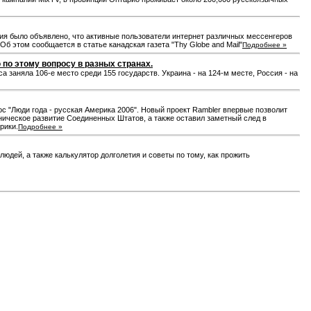
ния было объявлено, что активные пользователи интернет различных мессенгеров
 этом сообщается в статье канадская газета "Thу Globe and Mail"
Подробнее »
 по этому вопросу в разных странах.
а заняла 106-е место среди 155 государств. Украина - на 124-м месте, Россия - на
с "Люди года - русская Америка 2006". Новый проект Rambler впервые позволит
ническое развитие Соединенных Штатов, а также оставил заметный след в
рики.
Подробнее »
юдей, а также калькулятор долголетия и советы по тому, как прожить