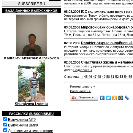
жителей, и в 2006 году их количество должно
SUBSCRIBE.RU
БАЗА ДАННЫХ ВЫПУСКНИКОВ
IСQ положительно влиет на 
08.08.2006
Университетом Торонто было проведено иссл
не теряют навыков грамотной речи, а даже 
Мировой банк обнародовал от
03.08.2006
Пятерка лидеров выглядит так: Новая Зеланд
79-м, Польша - на 54-м, Литва - на 15-м, Латв
Rambler открыл онлайновый 
02.08.2006
Интернет-холдинг Rambler со 2 августа про
определить тех, кто, по мнению русскогово
развитии российско-американских отношени
Kadraliev Ansarbek Alibekovich
Счастливая жизнь и желанна
02.08.2006
Сайт Eons.com содержит интерактивные игры,
долго.
Подробнее »
Страница:
...
45
46
47
48
49
50
51
52
53
54
55
Рекомендовать »
Распечатать »
Поделиться…
Shuralyova Lydmila
РАССЫЛКИ
SUBSCRIBE.RU
Выпускники МГУ
Выпускники ВМиК
Долголетие и омоложение