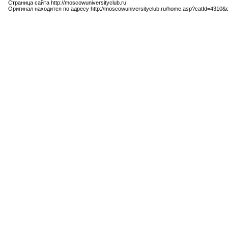
Страница сайта http://moscowuniversityclub.ru
Оригинал находится по адресу http://moscowuniversityclub.ru/home.asp?catId=4310&