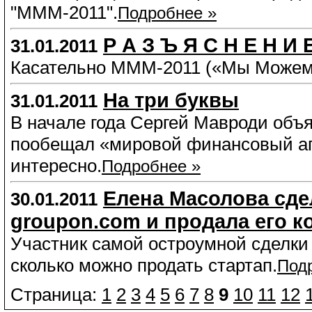
"МММ-2011".
Подробнее »
Р А З Ъ Я С Н Е Н И 
31.01.2011
Касательно МММ-2011 («Мы Можем
На три буквы
31.01.2011
В начале года Сергей Мавроди объ
пообещал «мировой финансовый ап
интересно.
Подробнее »
Елена Масолова cде
30.01.2011
groupon.com и продала его 
Участник самой остроумной сделки 
сколько можно продать стартап.
Под
Страница:
1
2
3
4
5
6
7
8
9
10
11
12