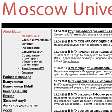
Студенты-блогеры начали ка
Alma Mater
14.04.2011
Студенты МГУ имени Ломоносова начали в Ж
Новости МГУ
Статьи и публикации
В МГУ СОБИРАЮТ ПОДПИСИ
13.04.2011
История
На прошлой неделе против строительства в
Руководство
В МГУ начался сбор подписе
Структура МГУ
13.04.2011
11 апреля 2011 года было в рунете было оп
Социальные
(МГУ), адресованное ректору и направленно
структуры и
храма.
Подробнее »
общественные
организации
В МГУ пройдёт «Ломоносов»:
11.04.2011
Атрибутика МГУ
Церемония открытия Международного молоде
Галерея
центре - Фундаментальной библиотеке МГУ 
Работа и карьера
МГУ укрепил связи с Испани
Выпускники
31.03.2011
В МГУ завершился II Форум ректоров универ
Выпускники ВМиК
руководителей вузов из Испании, Центрально
Канада (+США)
В МГУ открылся II Форум рек
29.03.2011
Бизнес
На форум приехали более 100 руководителей
Женский клуб
год объявлен годом Испании в России. В пр
культурных событий, и одним из них являетс
Активное долголетие
Досуг
В МГУ состоится заседание 
25.03.2011