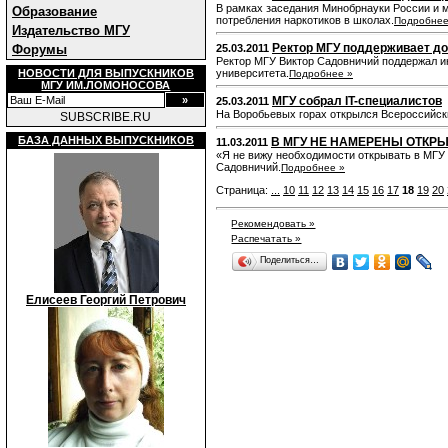
В рамках заседания Минобрнауки России и 
Образование
потребления наркотиков в школах.
Подробнее
Издательство МГУ
Ректор МГУ поддерживает до
Форумы
25.03.2011
Ректор МГУ Виктор Садовничий поддержал и
НОВОСТИ ДЛЯ ВЫПУСКНИКОВ
университета.
Подробнее »
МГУ ИМ.ЛОМОНОСОВА
МГУ собрал IT-специалистов
25.03.2011
На Воробьевых горах открылся Всероссийск
SUBSCRIBE.RU
БАЗА ДАННЫХ ВЫПУСКНИКОВ
В МГУ НЕ НАМЕРЕНЫ ОТКРЫ
11.03.2011
«Я не вижу необходимости открывать в МГУ 
Садовничий.
Подробнее »
Страница:
...
10
11
12
13
14
15
16
17
18
19
20
Рекомендовать »
Распечатать »
Поделиться…
Елисеев Георгий Петрович