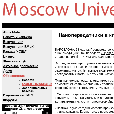
Alma Mater
Нанопередатчики в к
Работа и карьера
Выпускники
Выпускники ВМиК
БАРСЕЛОНА, 28 марта. Производство кр
Канада (+США)
в наномедицине. Как передает
«Правда
Бизнес
и наносистем Института микроэлектрон
Женский клуб
Исследователи приступили к освоению 
Активное долголетие
и живых клеток. Развитие сферы микро
отдельных клеток. Теперь все виды мех
Досуг
исследованы с помощью этих миниатюр
Образование
Новости
Типичная человеческая клетка имеет раз
поместиться сотни мельчайших транзис
Статьи и публикации
типичной живой клетки смогут быть вне
Дополнительные
ресурсы
«Сегодня процессы микро- и наноэлек
Издательство МГУ
структуры, такие как датчики и актуат
Форумы
департамента микро- и наносистем Инс
НОВОСТИ ДЛЯ ВЫПУСКНИКОВ
«Возможно уже сегодня массово произво
МГУ ИМ.ЛОМОНОСОВА
низких затратах. Кроме того, в произв