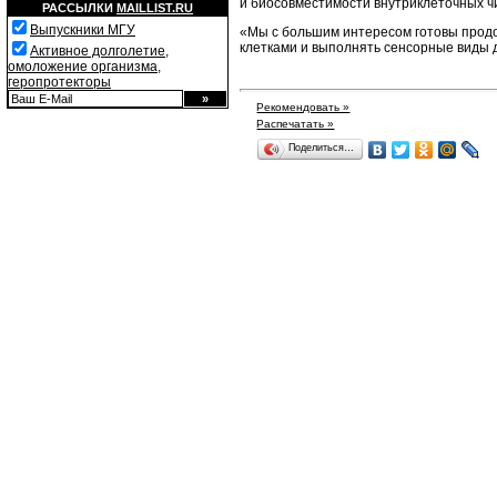
и биосовместимости внутриклеточных ч
РАССЫЛКИ
MAILLIST.RU
Выпускники МГУ
«Мы с большим интересом готовы продол
клетками и выполнять сенсорные виды д
Активное долголетие,
омоложение организма,
геропротекторы
Рекомендовать »
Распечатать »
Поделиться…