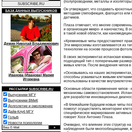
(полупроводники, металлы и изоляторы)
SUBSCRIBE.RU
Он утверждает, что создавать крохотны
БАЗА ДАННЫХ ВЫПУСКНИКОВ
методами (липофекция, фагоцитоз или м
датчиков.
Плаза отмечает, что многие современн
и организации микро- и наночастиц. В 
в такой новой области, как наномедицин
«Кремниевые чипы предоставляют практ
Демин Николай Владимирович
Эти микросхемы изготавливаются из т
технологии на основе процессов фотол
В своих экспериментах испанская кома
подходящий тип с поперечными размерам
живых клеток. После внедрения чипов в
«Основываясь на наших экспериментах,
Иванова (Иванова) Мария
способны усваиваться живыми клетками,
Игоревна
использованы в качестве внутриклеточны
Основные области применения чипов - 
РАССЫЛКИ
SUBSCRIBE.RU
механизмы самовосстановления. Испанс
Выпускники МГУ
для разработки инновационных диагнос
Выпускники ВМиК
«В ближайшем будущем новые чипы позв
Долголетие и омоложение
помогут осуществлять мониторинг клето
Дайв-Клуб МГУ
специфическое маркирование активных у
говорит Хосе Антонио Плаза.
Гольф
Новости психологии
Очевидно, что влияние этих структур 
наблюдения были многообещающими, вс