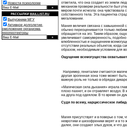
ответила, что она создает из земли люде
Новости психологии
механизм проверки реальности был утер
миром почти исчезла: она чувствовала с
РАССЫЛКИ
MAILLIST.RU
собственного тела. Эта пациентка стр
мегаломании.
Выпускники МГУ
Активное долголетие,
Мания величия связана с завышенной с
омоложение организма,
обычно переоценивается только любимы
геропротекторы
обращается на эго. Таким образом, ощ
увеличивает самоуверенность, подобно 
влюбленностью и ощущением всемогущес
отсутствии реальных объектов, когда са
образом, необходимым условием для в
Ощущение всемогущества охватывает 
Например, гениталии считаются магиче
другая эрогенная зона тоже может быть
важную роль не только в обрядах дикаре
«Магическая сила дыхания» играла глав
плохо пахнет, и он отравляет воздух. В 
на друга под одеялом. В то время он дум
Судя по всему, нарциссическое либид
Магия присутствует и в поверье о том,
невротики и шизофреники верят и в то 
далее, они создают злых духов, и что д