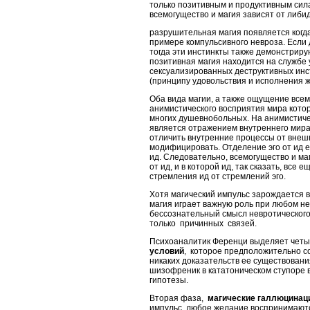
только позитивным и продуктивным сила
всемогущество и магия зависят от либи
разрушительная магия появляется когд
примере компульсивного невроза. Если 
тогда эти инстинкты также демонстрирую
позитивная магия находится на службе у
сексуализированных деструктивных инсти
(принципу удовольствия и исполнения ж
Оба вида магии, а также ощущение всем
анимистического восприятия мира котор
многих душевнобольных. На анимистиче
является отражением внутреннего мира)
отличить внутренние процессы от внешн
модифицировать. Отделение эго от ид е
ид. Следовательно, всемогущество и ма
от ид, и в которой ид, так сказать, все
стремления ид от стремлений эго.
Хотя магический импульс зарождается в
магия играет важную роль при любом нев
бессознательный смысл невротического
только причинных связей.
Психоаналитик Ференци выделяет четыре
условий
, которое предположительно со
никаких доказательств ее существовани
шизофреник в кататоническом ступоре 
гипотезы.
Вторая фаза,
магические галлюцинац
импульс, любое желание воспринимаются