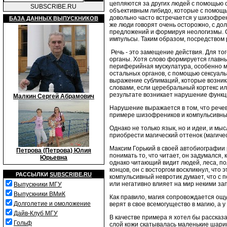
цепляются за других людей с помощью с
SUBSCRIBE.RU
объективным либидо, которые с помощью
довольно часто встречается у шизофрен
БАЗА ДАННЫХ ВЫПУСКНИКОВ
же люди говорят очень осторожно, с до
предложений и формируя неологизмы. С
импульсы. Таким образом, посредством 
Речь - это замещение действия. Для то
органы. Хотя слово формируется главн
периферийная мускулатура, особенно мус
остальных органов, с помощью сексуал
выражение сублимаций, которые возник
словами, если церебральный кортекс или
результате возникает нарушение функц
Малкин Сергей Абрамович
Нарушение выражается в том, что речев
примере шизофреников и компульсивных
Однако не только язык, но и идеи, и мы
приобрести магический оттенок (магиче
Максим Горький в своей автобиографии р
Петрова (Петрова) Юлия
понимать то, что читает, он задумался, 
Юрьевна
однако читающий видит людей, леса, пол
концов, он с восторгом воскликнул, что
РАССЫЛКИ
SUBSCRIBE.RU
компульсивный невротик думает, что с 
или негативно влияет на мир некими за
Выпускники МГУ
Выпускники ВМиК
Как правило, магия сопровождается о
Долголетие и омоложение
верят в свое всемогущество в магию, а
Дайв-Клуб МГУ
В качестве примера я хотел бы рассказ
Гольф
слой кожи скатывалась маленькие шарики