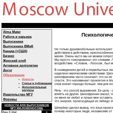
Alma Mater
Психологиче
Работа и карьера
Выпускники
Выпускники ВМиК
Не только душевнобольные используют 
Канада (+США)
действием и действием, приспособленным
Бизнес
магию. Очень часто мы не можем сопрот
Мы просто «околдованы» его словами. 
Женский клуб
воздействие. «Словом, - Логосом , был 
Активное долголетие
В сновидениях детей и первобытных люд
Досуг
наделено магическими свойствами. Шиз
Образование
шизофреника часто означает, что он не 
Новости
спасти. Это напоминает проклятия и бл
Статьи и публикации
слов значит гораздо больше, чем для но
Дополнительные
ресурсы
Речь - это способ выражения. Ее цель - 
влиять на других. Шизофреник сказал, чт
Издательство МГУ
он меня не любит и лучше мне оставить 
Форумы
что энергия, происходящая из либидо э
НОВОСТИ ДЛЯ ВЫПУСКНИКОВ
Шпербер сделал вывод, что язык происхо
МГУ ИМ.ЛОМОНОСОВА
почему некоторые люди, независимо от