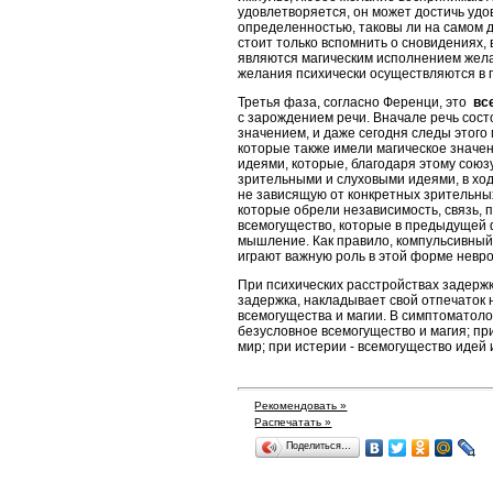
удовлетворяется, он может достичь удов
определенностью, таковы ли на самом 
стоит только вспомнить о сновидениях,
являются магическим исполнением жела
желания психически осуществляются в 
Третья фаза, согласно Ференци, это
вс
с зарождением речи. Вначале речь сос
значением, и даже сегодня следы этого
которые также имели магическое значен
идеями, которые, благодаря этому союз
зрительными и слуховыми идеями, в ход
не зависящую от конкретных зрительны
которые обрели независимость, связь
всемогущество, которые в предыдущей 
мышление. Как правило, компульсивный 
играют важную роль в этой форме невро
При психических расстройствах задержк
задержка, накладывает свой отпечаток 
всемогущества и магии. В симптоматол
безусловное всемогущество и магия; п
мир; при истерии - всемогущество идей 
Рекомендовать »
Распечатать »
Поделиться…