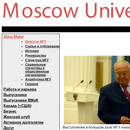
Alma Mater
Новости МГУ
Статьи и публикации
История
Руководство
Структура МГУ
Социальные
структуры и
общественные
организации
Атрибутика МГУ
Галерея
Работа и карьера
Выпускники
Выпускники ВМиК
Канада (+США)
Бизнес
Женский клуб
Активное долголетие
Выступления в большом зале МГУ начал
Досуг