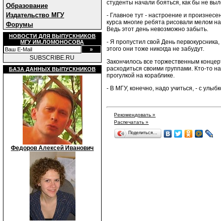
студенты начали бояться, как бы не вы
Образование
Издательство МГУ
- Главное тут - настроение и произнесен
курса многие ребята рисовали мелом на
Форумы
Ведь этот день невозможно забыть.
НОВОСТИ ДЛЯ ВЫПУСКНИКОВ
- Я пропустил свой День первокурсника,
МГУ ИМ.ЛОМОНОСОВА
этого они тоже никогда не забудут.
SUBSCRIBE.RU
Закончилось все торжественным концер
расходиться своими группами. Кто-то на
БАЗА ДАННЫХ ВЫПУСКНИКОВ
прогулкой на кораблике.
- В МГУ, конечно, надо учиться, - с улы
Рекомендовать »
Распечатать »
Поделиться…
Федоров Алексей Иванович