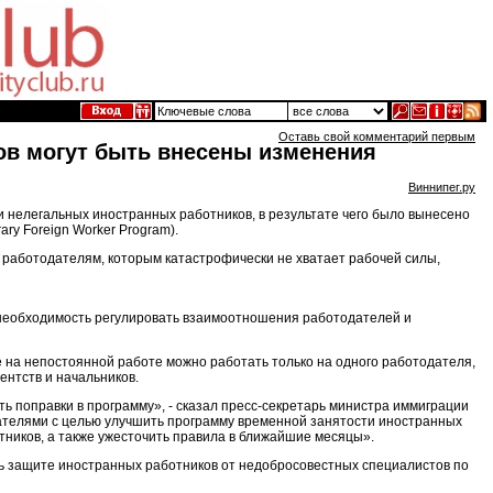
Оставь свой комментарий первым
ов могут быть внесены изменения
Виннипег.ру
 нелегальных иностранных работников, в результате чего было вынесено
y Foreign Worker Program).
ь работодателям, которым катастрофически не хватает рабочей силы,
и необходимость регулировать взаимоотношения работодателей и
е на непостоянной работе можно работать только на одного работодателя,
ентств и начальников.
ть поправки в программу», - сказал пресс-секретарь министра иммиграции
дателями с целью улучшить программу временной занятости иностранных
ников, а также ужесточить правила в ближайшие месяцы».
ь защите иностранных работников от недобросовестных специалистов по