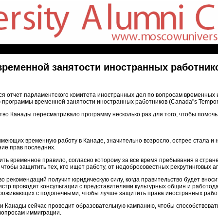
временной занятости иностранных работник
я отчет парламентского комитета иностранных дел по вопросам временных и
программы временной занятости иностранных работников (Canada"s Temporar
тво Канады пересматривало программу несколько раз для того, чтобы помоч
, имеющих временную работу в Канаде, значительно возросло, острее стала 
ние прав последних.
ть временное правило, согласно которому за все время пребывания в стран
чтобы защитить тех, кто ищет работу, от недобросовестных рекрутинговых аг
во рекомендаций получит юридическую силу, когда правительство будет вноси
истр проводит консультации с представителями культурных общин и работо
проживающих с подопечными, чтобы лучше защитить права иностранных работ
и Канады сейчас проводит образовательную кампанию, чтобы способствоват
 вопросам иммиграции.