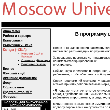
Alma Mater
В программу 
Работа и карьера
Выпускники
Выпускники ВМиК
Недавно в Палате общин рассматривалс
Канада (+США)
множество рекомендаций по улучшению 
Новости США и
Канады
За последние несколько лет правительс
Статьи и публикации
нанимать квалифицированных
Полезные ссылки
иностранцев.
Бизнес
Сейчас, когда количество иностранцев
Женский клуб
работников, чтобы обеспечить соблюде
Активное долголетие
Среди предложений комиссии - упраздни
Досуг
а также принять дополнительные меры, 
Образование
«Я полагаю, что значительное количест
Издательство МГУ
Канады Джейсона Кенни. - «Сейчас мин
Форумы
работников и программы для сиделок, 
НОВОСТИ ДЛЯ ВЫПУСКНИКОВ
Министерство гражданства и иммиграци
МГУ ИМ.ЛОМОНОСОВА
подбору персонала и консультантов по