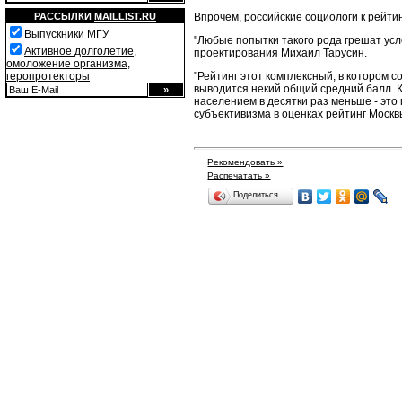
Впрочем, российские социологи к рейти
РАССЫЛКИ
MAILLIST.RU
Выпускники МГУ
"Любые попытки такого рода грешат усл
Активное долголетие,
проектирования Михаил Тарусин.
омоложение организма,
"Рейтинг этот комплексный, в котором с
геропротекторы
выводится некий общий средний балл. К
населением в десятки раз меньше - это
субъективизма в оценках рейтинг Москвы
Рекомендовать »
Распечатать »
Поделиться…