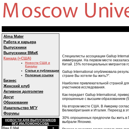
Alma Mater
Работа и карьера
Выпускники
Выпускники ВМиК
Специалисты ассоциации Gallup Internat
Канада (+США)
иммиграции. На первом месте оказалас
Новости США и
Китай. 15% потенциальных мигрантов го
Канады
Статьи и публикации
Gallup International опубликовала резул
Полезные ссылки
стране Вы хотели бы жить?".
Бизнес
Наиболее привлекательной страной для
Женский клуб
участников исследования.
Активное долголетие
Как передает Gallup International, при
Досуг
опрошенные с высшим образованием (52
Образование
На втором месте США. В Америку согла
Издательство МГУ
Великобритания и Италия. Переезд в э
Форумы
30% опрошенных предпочли бы жить в Г
НОВОСТИ ДЛЯ ВЫПУСКНИКОВ
выбрали Японию.
МГУ ИМ.ЛОМОНОСОВА