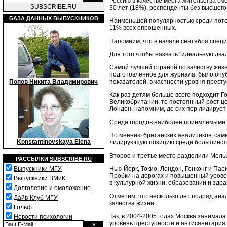
Россию в качестве места жительства см
SUBSCRIBE.RU
30 лет (18%), респонденты без высшего
БАЗА ДАННЫХ ВЫПУСКНИКОВ
Наименьшей популярностью среди потен
11% всех опрошенных.
Напомним, что в начале сентября специ
Для того чтобы назвать "идеальную двад
Самой лучшей страной по качеству жизн
подготовленное для журнала, было опубл
показателей, в частности уровня престу
Попов Никита Владимирович
Как раз детям больше всего подходит Г
Великобритании, то постоянный рост це
Лондон, напомним, до сих пор лидируе
Среди городов наиболее приемлемыми 
По мнению британских аналитиков, самы
Konstantinovskaya Elena
лидирующую позицию среди большинств
Второе и третье место разделили Мельб
РАССЫЛКИ
SUBSCRIBE.RU
Нью-Йорк, Токио, Лондон, Гонконг и Пар
Выпускники МГУ
Пробки на дорогах и повышенный урове
Выпускники ВМиК
в культурной жизни, образовании и здра
Долголетие и омоложение
Отметим, что несколько лет подряд ан
Дайв-Клуб МГУ
качества жизни.
Гольф
Так, в 2004-2005 годах Москва занимал
Новости психологии
уровень преступности и антисанитария.