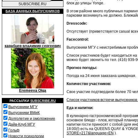
блок до улицы Yonge.
SUBSCRIBE.RU
В этом районе много публичных паркинго
БАЗА ДАННЫХ ВЫПУСКНИКОВ
парковки возникнуть не должно. Ближай
Dresscode:
Отсутствует (приветствуется casual все
Facecontrol:
карабцев владимир сергеевич
Выпускники МГУ с неистребимым пробле
Список участников будет находиться на 
можно будет звонить по тел. (416) 939-
Прогноз погоды:
Погода на 24 июня заказана шикарная.
Количество участников:
Eremeeva Olga
Свое участие подтвердили более 70 чел
Список участников встречи выпускников
РАССЫЛКИ
SUBSCRIBE.RU
Выпускники МГУ
Еда и напитки:
Выпускники ВМиК
В кулинарно-гастрономической программ
Долголетие и омоложение
основное блюдо - плов, который планиру
напитки гости приносят с собой (для и
Дайв-Клуб МГУ
18:00(!) есть на QUEENS QUAY & YONG
Гольф
STORE=217&language=EN
).
Новости психологии