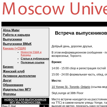
Alma Mater
Встреча выпускников
Работа и карьера
Выпускники
Выпускники ВМиК
Добрый день, дорогие друзья,
Канада (+США)
Новости США и
В этом информационном сообщении - по
Канады
воскресенье, Торонто.
Статьи и публикации
Время:
Полезные ссылки
Бизнес
14:00 - 15:00 сбор и регистрация гостей
Женский клуб
15:00 - 24:00 формальная часть, обед,
Активное долголетие
Досуг
Место:
Образование
10 Yonge St., Toronto, Ontario
(ссылка вед
Издательство МГУ
SkyLounge at 38th Floor
Форумы
Место встречи находится на расстоянии
НОВОСТИ ДЛЯ ВЫПУСКНИКОВ
на TTC) в самом начале улицы Yonge, та
МГУ ИМ.ЛОМОНОСОВА
выходя из метро, проехать одну останов