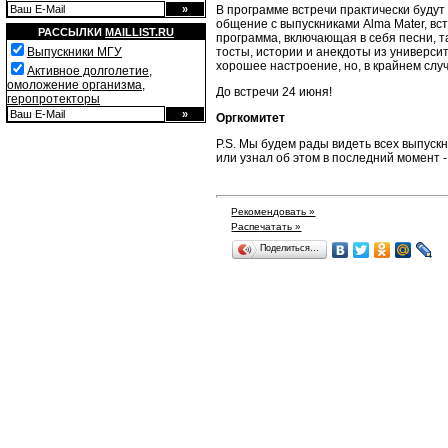
В программе встречи практически буду
общение с выпускниками Alma Mater, вс
РАССЫЛКИ
MAILLIST.RU
программа, включающая в себя песни, т
тосты, истории и анекдоты из универси
Выпускники МГУ
хорошее настроение, но, в крайнем случ
Активное долголетие,
омоложение организма,
До встречи 24 июня!
геропротекторы
Оргкомитет
P.S. Мы будем рады видеть всех выпускн
или узнал об этом в последний момент 
Рекомендовать »
Распечатать »
Поделиться…