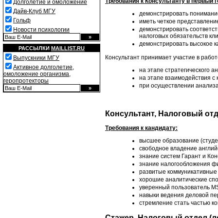
Требования к Консультанту в первый г
Долголетие и омоложение
Дайв-Клуб МГУ
демонстрировать понимание
Гольф
иметь четкое представлени
демонстрировать соответств
Новости психологии
налоговых обязательств кл
демонстрировать высокое к
РАССЫЛКИ
MAILLIST.RU
Консультант принимает участие в работ
Выпускники МГУ
Активное долголетие,
на этапе стратегического а
омоложение организма,
на этапе взаимодействия с
геропротекторы
при осуществлении анализа
Консультант, Налоговый отд
Требования к кандидату:
высшее образование (студен
свободное владение англий
знание систем Гарант и Кон
знание налогообложения фи
развитые коммуникативные 
хорошие аналитические спо
уверенный пользователь MS 
навыки ведения деловой пе
стремление стать частью к
Стажер, Налоговый отдел (ле