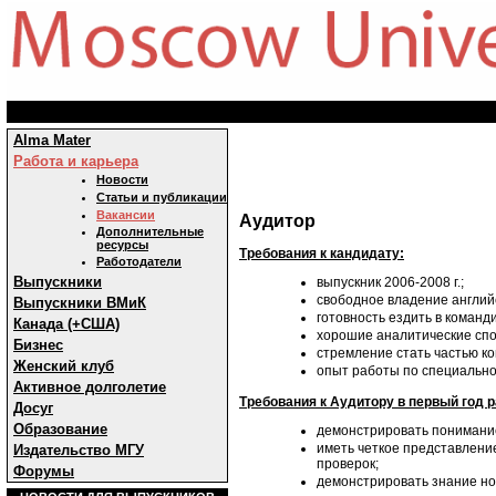
Alma Mater
Работа и карьера
Новости
Статьи и публикации
Вакансии
Аудитор
Дополнительные
ресурсы
Требования к кандидату:
Работодатели
Выпускники
выпускник 2006-2008 г.;
свободное владение англий
Выпускники ВМиК
готовность ездить в команд
Канада (+США)
хорошие аналитические спо
Бизнес
стремление стать частью к
Женский клуб
опыт работы по специально
Активное долголетие
Требования к Аудитору в первый год 
Досуг
Образование
демонстрировать понимание
иметь четкое представление
Издательство МГУ
проверок;
Форумы
демонстрировать знание нор