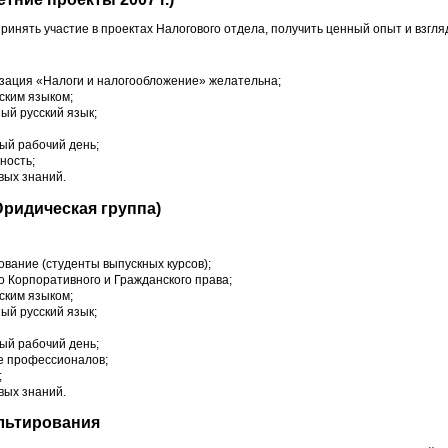
ринять участие в проектах Налогового отдела, получить ценный опыт и взгля
лизация «Налоги и налогообложение» желательна;
ским языком;
ый русский язык;
ый рабочий день;
ность;
вых знаний.
Юридическая группа)
вание (студенты выпускных курсов);
о Корпоративного и Гражданского права;
ским языком;
ый русский язык;
ый рабочий день;
е профессионалов;
;
вых знаний.
ультирования