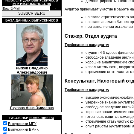
НОВОСТИ ДЛЯ ВЫПУСКНИКОВ
демонстрировать высокое ка
МГУ ИМ.ЛОМОНОСОВА
Аудитор принимает участие в работе на
SUBSCRIBE.RU
на этапе стратегического а
БАЗА ДАННЫХ ВЫПУСКНИКОВ
на этапе анализа бизнес-пр
при выполнении остальных 
Стажер, Отдел аудита
Требования к кандидату:
студент 4-5 курсов финансо
свободное владение англий
хорошие аналитические спо
исполнительность, аккуратн
Рыжов Владимир
стремление стать частью к
Алекесандрович
Консультант, Налоговый от
Требования к кандидату:
высшее экономическое/фина
уверенное знание бухгалтер
свободное владение англий
Якупова Анна Эмилевна
хорошие аналитические спо
готовность ездить в команд
РАССЫЛКИ
SUBSCRIBE.RU
стремление стать частью к
Выпускники МГУ
опыт работы бухгалтером, 
Выпускники ВМиК