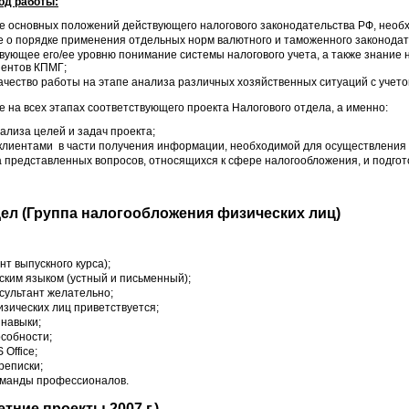
од работы:
 основных положений действующего налогового законодательства РФ, необх
е о порядке применения отдельных норм валютного и таможенного законодат
ующее его/ее уровню понимание системы налогового учета, а также знание н
иентов КПМГ;
ачество работы на этапе анализа различных хозяйственных ситуаций с учет
е на всех этапах соответствующего проекта Налогового отдела, а именно:
нализа целей и задач проекта;
 клиентами в части получения информации, необходимой для осуществления 
 представленных вопросов, относящихся к сфере налогообложения, и подгот
ел (Группа налогообложения физических лиц)
т выпускного курса);
ским языком (устный и письменный);
сультант желательно;
зических лиц приветствуется;
навыки;
собности;
Office;
реписки;
оманды профессионалов.
тние проекты 2007 г.)