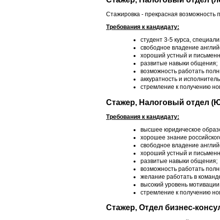
Стажировка - прекрасная возможность п
Требования к кандидату:
студент 3-5 курса, специа
свободное владение англий
хороший устный и письменн
развитые навыки общения;
возможность работать полн
аккуратность и исполнитель
стремление к получению но
Стажер, Налоговый отдел (
Требования к кандидату:
высшее юридическое образо
хорошее знание российског
свободное владение англий
хороший устный и письменн
развитые навыки общения;
возможность работать полн
желание работать в команд
высокий уровень мотивации
стремление к получению но
Стажер, Отдел бизнес-конс