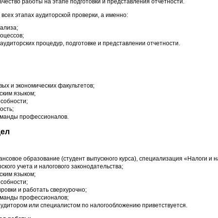
чество работы на этапе подготовки и представления отчетности.
 всех этапах аудиторской проверки, а именно:
нализа;
оцессов;
аудиторских процедур, подготовке и представлении отчетности.
вых и экономических факультетов;
ским языком;
собности;
ость;
оманды профессионалов.
дел
нсовое образование (студент выпускного курса), специализация «Налоги и 
ского учета и налогового законодательства;
ским языком;
собности;
ировки и работать сверхурочно;
оманды профессионалов;
аудитором или специалистом по налогообложению приветствуется.