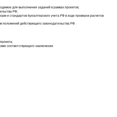
одимое для выполнения заданий в рамках проектов;
ельства РФ;
орм и стандартов бухгалтерского учета РФ в ходе проверок расчетов
ом положений действующего законодательства РФ.
проекта;
овке соответствующего заключения.