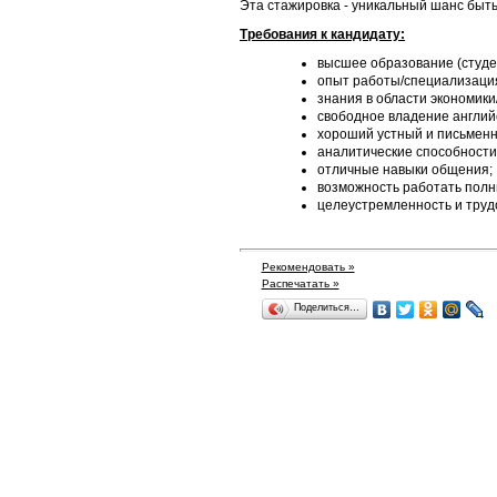
Эта стажировка - уникальный шанс быть
Требования к кандидату:
высшее образование (студе
опыт работы/специализация
знания в области экономик
свободное владение англий
хороший устный и письменн
аналитические способности
отличные навыки общения;
возможность работать полн
целеустремленность и труд
Рекомендовать »
Распечатать »
Поделиться…