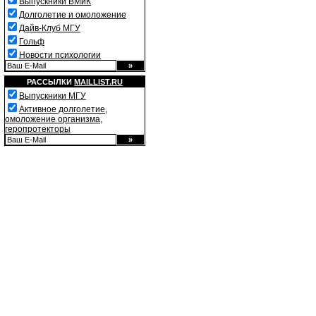
Выпускники ВМиК
Долголетие и омоложение
Дайв-Клуб МГУ
Гольф
Новости психологии
РАССЫЛКИ
MAILLIST.RU
Выпускники МГУ
Активное долголетие,
омоложение организма,
геропротекторы