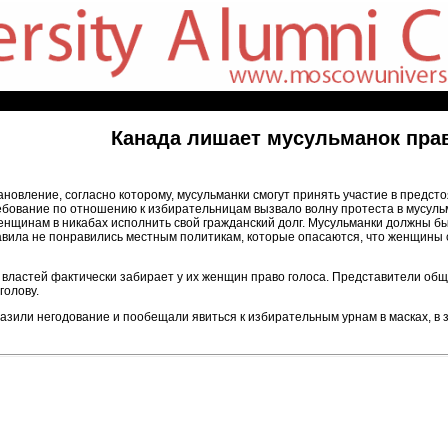
Канада лишает мусульманок прав
новление, согласно которому, мусульманки смогут принять участие в предсто
ебование по отношению к избирательницам вызвало волну протеста в мусуль
женщинам в никабах исполнить свой гражданский долг. Мусульманки должны 
вила не понравились местным политикам, которые опасаются, что женщины см
 властей фактически забирает у их женщин право голоса. Представители об
голову.
зили негодование и пообещали явиться к избирательным урнам в масках, в 