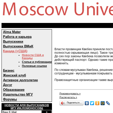
Alma Mater
Работа и карьера
Выпускники
Выпускники ВМиК
Власти провинции Квебек приняли поста
Канада (+США)
полностью скрывающая лицо). Такое тр
Новости США и
До сих пор законы Квебека позволяли 
Канады
действующий паспорт. Однако такие пра
Статьи и публикации
изменить.
Полезные ссылки
По словам мусульман Квебека, решение
Бизнес
сотрудницам - мусульманкам покрывать 
Женский клуб
Правозащитные организации также выра
Активное долголетие
Досуг
Образование
Рекомендовать »
Издательство МГУ
Распечатать »
Форумы
Поделиться…
НОВОСТИ ДЛЯ ВЫПУСКНИКОВ
МГУ ИМ.ЛОМОНОСОВА