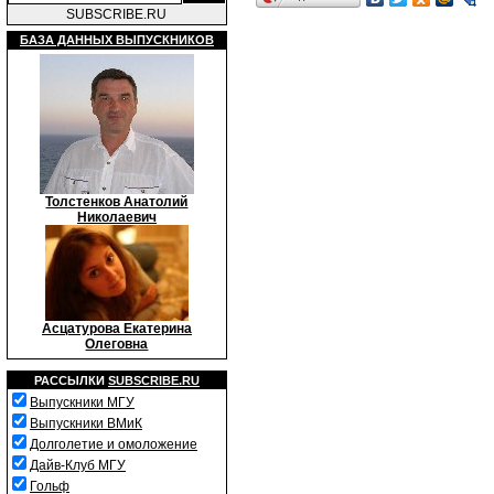
SUBSCRIBE.RU
БАЗА ДАННЫХ ВЫПУСКНИКОВ
Толстенков Анатолий
Николаевич
Асцатурова Екатерина
Олеговна
РАССЫЛКИ
SUBSCRIBE.RU
Выпускники МГУ
Выпускники ВМиК
Долголетие и омоложение
Дайв-Клуб МГУ
Гольф