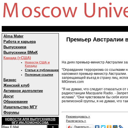
Alma Mater
Премьер Австралии в
Работа и карьера
Выпускники
Выпускники ВМиК
Канада (+США)
На днях премьер-министр Австралии за
Новости США и
Канады
"Оправдание терроризма со ссылками на 
Статьи и публикации
напомнил премьер-министр Австралии. 
Полезные ссылки
запрещающей въезд в страну лиц, исп
Бизнес
MIGnews.com
Женский клуб
"Я не думаю, что следует отказаться от
Активное долголетие
радиостанции Macquarie Radio. - Запре
Досуг
ислама". "Они чувствовали бы себя изг
религиозной группы, я не думаю, что та
Образование
Издательство МГУ
Форумы
Рекомендовать »
НОВОСТИ ДЛЯ ВЫПУСКНИКОВ
Распечатать »
МГУ ИМ.ЛОМОНОСОВА
Поделиться…