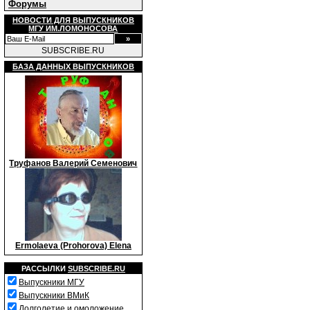
Форумы
НОВОСТИ ДЛЯ ВЫПУСКНИКОВ
МГУ ИМ.ЛОМОНОСОВА
SUBSCRIBE.RU
БАЗА ДАННЫХ ВЫПУСКНИКОВ
Труфанов Валерий Семенович
Ermolaeva (Prohorova) Elena
РАССЫЛКИ
SUBSCRIBE.RU
Выпускники МГУ
Выпускники ВМиК
Долголетие и омоложение