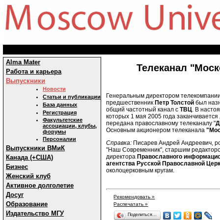
Alma Mater
Телеканал "Моск
Работа и карьера
Выпускники
Новости
Генеральным директором телекомпании
Статьи и публикации
предшественник
Петр Толстой
был наз
База данных
общий частотный канал с
ТВЦ
. В насто
Регистрация
которых 1 мая 2005 года заканчивается
Факультетские
передана православному телеканалу "
Д
ассоциации, клубы,
Основным акционером телеканала
"Мо
форумы
Персоналии
Справка:
Писарев Андрей Андреевич, ро
Выпускники ВМиК
"Наш Современник", старшим редакторо
директора
Православного информацио
Канада (+США)
агентства Русской Православной Цер
Бизнес
околоцерковным кругам.
Женский клуб
Активное долголетие
Досуг
Рекомендовать »
Образование
Распечатать »
Издательство МГУ
Поделиться…