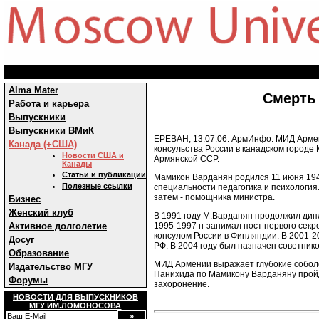
Alma Mater
Смерть
Работа и карьера
Выпускники
Выпускники ВМиК
ЕРЕВАН, 13.07.06. АрмИнфо. МИД Армен
Канада (+США)
консульства России в канадском город
Новости США и
Армянской ССР.
Канады
Статьи и публикации
Мамикон Варданян родился 11 июня 1946
Полезные ссылки
специальности педагогика и психология
затем - помощника министра.
Бизнес
Женский клуб
В 1991 году М.Варданян продолжил дип
1995-1997 гг занимал пост первого сек
Активное долголетие
консулом России в Финляндии. В 2001-2
Досуг
РФ. В 2004 году был назначен советнико
Образование
МИД Армении выражает глубокие соболе
Издательство МГУ
Панихида по Мамикону Варданяну пройде
Форумы
захоронение.
НОВОСТИ ДЛЯ ВЫПУСКНИКОВ
МГУ ИМ.ЛОМОНОСОВА