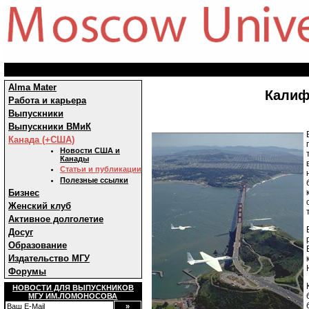
Alma Mater
Калиф
Работа и карьера
Выпускники
Выпускники ВМиК
Канада (+США)
Новости США и
Канады
Статьи и публикации
Полезные ссылки
Бизнес
Женский клуб
Активное долголетие
Досуг
Образование
Издательство МГУ
Форумы
НОВОСТИ ДЛЯ ВЫПУСКНИКОВ
МГУ ИМ.ЛОМОНОСОВА