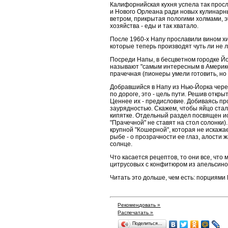
Калифорнийская кухня успела так прос
и Нового Орлеана ради новых кулинарн
ветром, прикрытая пологими холмами, э
хозяйства - еды и так хватало.
После 1960-х Напу прославили вином хи
которые теперь производят чуть ли не 
Посреди Напы, в бесцветном городке Й
называют "самым интересным в Америке"
прачечная (пионеры умели готовить, но 
Добравшийся в Напу из Нью-Йорка чере
по дороге, это - цель пути. Решив откр
Ценнее их - предисловие. Добиваясь п
заурядностью. Скажем, чтобы яйцо стало
кипятке. Отдельный раздел посвящен иск
"Прачечной" не ставят на стол солонки
крупной "Кошерной", которая не искажае
рыбе - о прозрачности ее глаз, алости
солнце.
Что касается рецептов, то они все, что 
цитрусовых с конфитюром из апельсинов,
Читать это дольше, чем есть: порциями К
Рекомендовать »
Распечатать »
Поделиться…