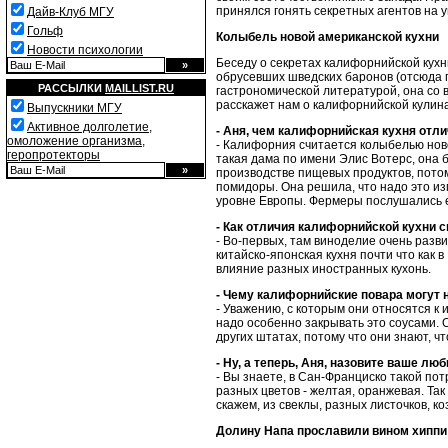
принялся гонять секретных агентов на у
Дайв-Клуб МГУ
Гольф
Колыбель новой американской кухни
Новости психологии
Беседу о секретах калифорнийской кух
обрусевших шведских баронов (отсюда 
РАССЫЛКИ
MAILLIST.RU
гастрономической литературой, она со
расскажет нам о калифорнийской кулин
Выпускники МГУ
Активное долголетие,
- Аня, чем калифорнийская кухня отл
омоложение организма,
- Калифорния считается колыбелью ново
геропротекторы
такая дама по имени Элис Вотерс, она 
производстве пищевых продуктов, пото
помидоры. Она решила, что надо это и
уровне Европы. Фермеры послушались 
- Как отличия калифорнийской кухни 
- Во-первых, там виноделие очень разв
китайско-японская кухня почти что как в
влияние разных иностранных кухонь.
- Чему калифорнийские повара могут
- Уважению, с которым они относятся к
надо особенно закрывать это соусами. О
других штатах, потому что они знают, ч
- Ну, а теперь, Аня, назовите ваше л
- Вы знаете, в Сан-Франциско такой пот
разных цветов - желтая, оранжевая. Так
скажем, из свеклы, разных листочков, коз
Долину Напа прославили вином хиппи