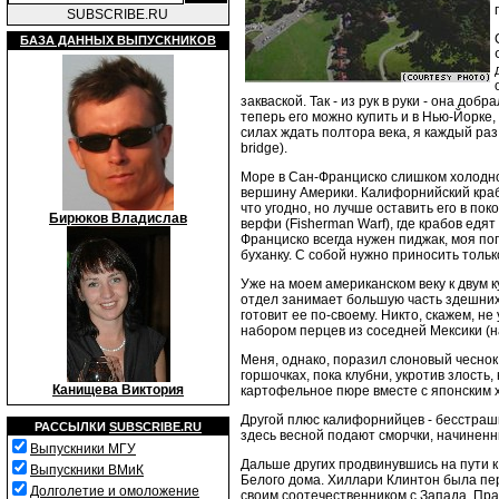
SUBSCRIBE.RU
БАЗА ДАННЫХ ВЫПУСКНИКОВ
закваской. Так - из рук в руки - она до
теперь его можно купить и в Нью-Йорке,
силах ждать полтора века, я каждый раз
bridge).
Море в Сан-Франциско слишком холодное
вершину Америки. Калифорнийский краб 
что угодно, но лучше оставить его в по
Бирюков Владислав
верфи (Fisherman Warf), где крабов едя
Франциско всегда нужен пиджак, моя по
буханку. С собой нужно приносить тольк
Уже на моем американском веку к двум
отдел занимает большую часть здешних
готовит ее по-своему. Никто, скажем, н
набором перцев из соседней Мексики (на
Меня, однако, поразил слоновый чеснок 
горшочках, пока клубни, укротив злость
Канищева Виктория
картофельное пюре вместе с японским 
Другой плюс калифорнийцев - бесстраши
РАССЫЛКИ
SUBSCRIBE.RU
здесь весной подают сморчки, начинен
Выпускники МГУ
Дальше других продвинувшись на пути к
Выпускники ВМиК
Белого дома. Хиллари Клинтон была пе
Долголетие и омоложение
своим соотечественником с Запада. Пра