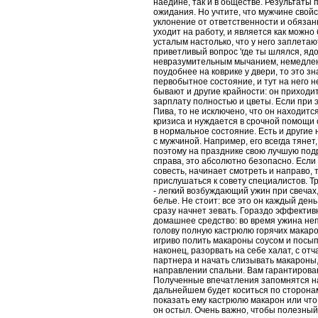
наедине, так и в обществе. Результаты 
ожидания. Но учтите, что мужчине свой
уклонение от ответственности и обязан
уходит на работу, и является как можно
усталым настолько, что у него заплетаю
приветливый вопрос 'где ты шлялся, яд
невразумительным мычанием, немедлен
поудобнее на коврике у двери, то это зн
первобытное состояние, и тут на него 
бывают и другие крайности: он приходи
зарплату полностью и цветы. Если при 
Пива, то не исключено, что он находитс
кризиса и нуждается в срочной помощи 
в нормальное состояние. Есть и други
с мужчиной. Например, его всегда тянет
поэтому на празднике свою лучшую подр
справа, это абсолютно безопасно. Если
совесть, начинает смотреть и направо, 
прислушаться к совету специалистов. Т
- легкий возбуждающий ужин при свечах
белье. Не стоит: все это он каждый ден
сразу начнет зевать. Гораздо эффектив
домашнее средство: во время ужина не
голову полную кастрюлю горячих макаро
игриво полить макароны соусом и посып
наконец, разорвать на себе халат, с от
партнера и начать слизывать макароны,
направлении спальни. Вам гарантирова
Полученные впечатления запомнятся на 
дальнейшем будет коситься по сторона
показать ему кастрюлю макарон или что
он остыл. Очень важно, чтобы полезный