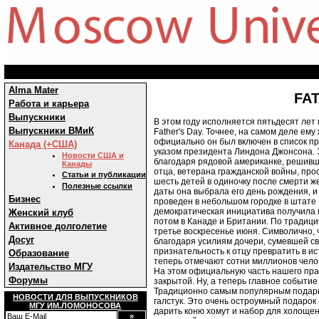
Alma Mater
FA
Работа и карьера
Выпускники
В этом году исполняется пятьдесят лет 
Выпускники ВМиК
Father's Day. Точнее, на самом деле ему 
официально он был включен в список пр
Канада (+США)
указом президента Линдона Джонсона. 
Новости США и
благодаря рядовой американке, решивш
Канады
отца, ветерана гражданской войны, про
Статьи и публикации
шесть детей в одиночку после смерти ж
Полезные ссылки
даты она выбрала его день рождения, 
Бизнес
проведен в небольшом городке в штате 
демократическая инициатива получила 
Женский клуб
потом в Канаде и Британии. По традици
Активное долголетие
третье воскресенье июня. Символично, 
Досуг
благодаря усилиям дочери, сумевшей с
признательность к отцу превратить в и
Образование
теперь отмечают сотни миллионов чело
Издательство МГУ
На этом официальную часть нашего пра
Форумы
закрытой. Ну, а теперь главное событие
Традиционно самым популярным подарк
НОВОСТИ ДЛЯ ВЫПУСКНИКОВ
галстук. Это очень остроумный подарок 
МГУ ИМ.ЛОМОНОСОВА
дарить коню хомут и набор для холощен