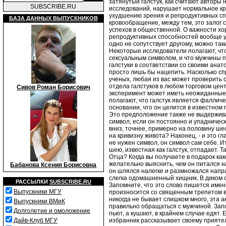
затянутый галстук, как считают авторы
SUBSCRIBE.RU
исследований, нарушает нормальное к
ухудшению зрения и репродуктивных с
БАЗА ДАННЫХ ВЫПУСКНИКОВ
кровообращение, между тем, это залог с
успехов в общественной. О важности хо
репродуктивных способностей вообще у
одно не сопутствует другому, можно таки
Некоторые исследователи полагают, что
сексуальным символом, и что мужчины 
галстуки в соответствии со своими ана
просто лишь бы нацепить. Насколько с
ученых, любая из вас может проверить 
отдела галстуков в любом торговом цент
Сивов Роман Борисович
эксперимент может иметь неожиданные
полагают, что галстук является фаллич
основании, что он целится в известном
Это предположение также не выдерживае
символ, если он постоянно и упадничес
вниз, точнее, примерно на половину шес
на кривизну живота? Наконец, - и это г
не нужен символ, он символ сам себе. И
шею, известная как галстук, отпадает. Т
Отца? Когда вы получаете в подарок како
желательно выяснить, чем он питался на
Бабанова Ксения Борисовна
он шлялся налегке и размножался напра
слегка одомашненный хищник. В диком 
РАССЫЛКИ
SUBSCRIBE.RU
Запомните, что это слово пишется именн
Выпускники МГУ
произносится со священным трепетом в 
никогда не бывает слишком много, эта 
Выпускники ВМиК
правильно обращаться с мужчиной. Запо
Долголетие и омоложение
пьют, а кушают, в крайнем случае едят.
избранник рассказывает своему приятел
Дайв-Клуб МГУ