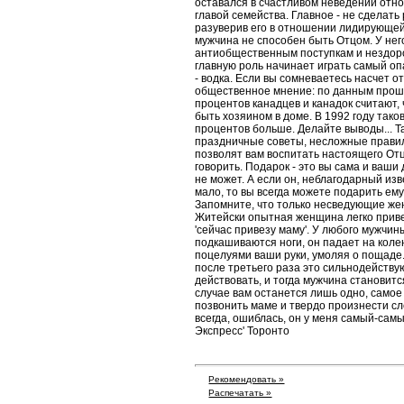
оставался в счастливом неведении отно
главой семейства. Главное - не сделать
разуверив его в отношении лидирующей
мужчина не способен быть Отцом. У нег
антиобщественным поступкам и нездоро
главную роль начинает играть самый оп
- водка. Если вы сомневаетесь насчет от
общественное мнение: по данным прошл
процентов канадцев и канадок считают,
быть хозяином в доме. В 1992 году тако
процентов больше. Делайте выводы... Т
праздничные советы, несложные прави
позволят вам воспитать настоящего Отца
говорить. Подарок - это вы сама и ваши
не может. А если он, неблагодарный изве
мало, то вы всегда можете подарить ему
Запомните, что только несведующие жен
Житейски опытная женщина легко приве
'сейчас привезу маму'. У любого мужчин
подкашиваются ноги, он падает на коле
поцелуями ваши руки, умоляя о пощаде.
после третьего раза это сильнодейств
действовать, и тогда мужчина становит
случае вам останется лишь одно, само
позвонить маме и твердо произнести сле
всегда, ошиблась, он у меня самый-самый
Экспресс' Торонто
Рекомендовать »
Распечатать »