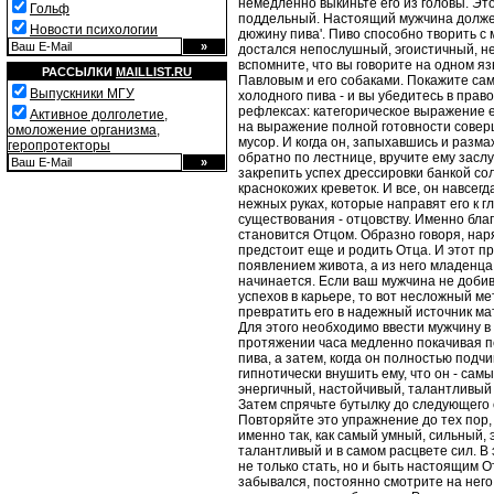
немедленно выкиньте его из головы. Эт
Гольф
поддельный. Настоящий мужчина должен 
Новости психологии
дюжину пива'. Пиво способно творить с 
достался непослушный, эгоистичный, н
вспомните, что вы говорите на одном я
РАССЫЛКИ
MAILLIST.RU
Павловым и его собаками. Покажите са
Выпускники МГУ
холодного пива - и вы убедитесь в прав
рефлексах: категорическое выражение 
Активное долголетие,
на выражение полной готовности совер
омоложение организма,
мусор. И когда он, запыхавшись и разма
геропротекторы
обратно по лестнице, вручите ему засл
закрепить успех дрессировки банкой со
краснокожих креветок. И все, он навсег
нежных руках, которые направят его к г
существования - отцовству. Именно бл
становится Отцом. Образно говоря, нар
предстоит еще и родить Отца. И этот пр
появлением живота, а из него младенца.
начинается. Если ваш мужчина не доби
успехов в карьере, то вот несложный м
превратить его в надежный источник ма
Для этого необходимо ввести мужчину в
протяжении часа медленно покачивая п
пива, а затем, когда он полностью подч
гипнотически внушить ему, что он - сам
энергичный, настойчивый, талантливый 
Затем спрячьте бутылку до следующего
Повторяйте это упражнение до тех пор, 
именно так, как самый умный, сильный,
талантливый и в самом расцвете сил. В 
не только стать, но и быть настоящим О
забывался, постоянно смотрите на него