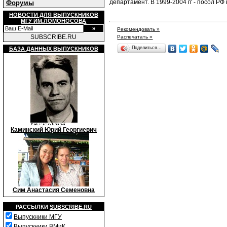
департамент. В 1999-2004 гг - посол Р
Форумы
НОВОСТИ ДЛЯ ВЫПУСКНИКОВ
МГУ ИМ.ЛОМОНОСОВА
Рекомендовать »
SUBSCRIBE.RU
Распечатать »
Поделиться…
БАЗА ДАННЫХ ВЫПУСКНИКОВ
Каминский Юрий Георгиевич
Сим Анастасия Семеновна
РАССЫЛКИ
SUBSCRIBE.RU
Выпускники МГУ
Выпускники ВМиК