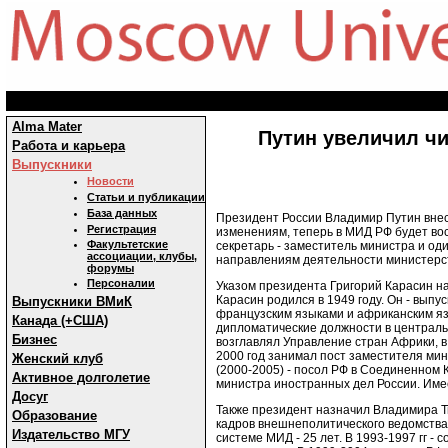
Alma Mater
Путин увеличил чи
Работа и карьера
Выпускники
Новости
Статьи и публикации
База данных
Президент России Владимир Путин внес 
Регистрация
изменениям, теперь в МИД РФ будет вос
Факультетские
секретарь - заместитель министра и од
ассоциации, клубы,
направлениям деятельности министерст
форумы
Персоналии
Указом президента Григорий Карасин н
Карасин родился в 1949 году. Он - вып
Выпускники ВМиК
французским языками и африканским яз
Канада (+США)
дипломатические должности в центральн
Бизнес
возглавлял Управление стран Африки, в
2000 год занимал пост заместителя мин
Женский клуб
(2000-2005) - посол РФ в Соединенном 
Активное долголетие
министра иностранных дел России. Име
Досуг
Также президент назначил Владимира Т
Образование
кадров внешнеполитического ведомства.
Издательство МГУ
системе МИД - 25 лет. В 1993-1997 гг -