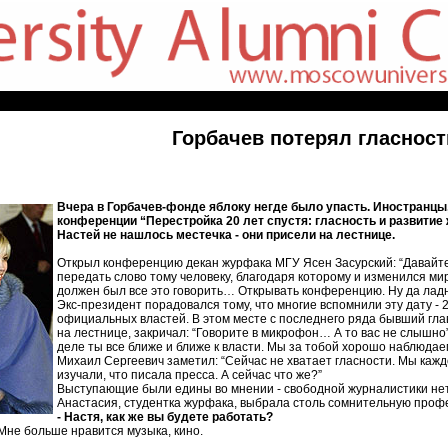
Горбачев потерял гласност
Вчера в Горбачев-фонде яблоку негде было упасть. Иностранцы
конференции “Перестройка 20 лет спустя: гласность и развити
Настей не нашлось местечка - они присели на лестнице.
Открыл конференцию декан журфака МГУ Ясен Засурский: “Давайте п
передать слово тому человеку, благодаря которому и изменился ми
должен был все это говорить… Открывать конференцию. Ну да ла
Экс-президент порадовался тому, что многие вспомнили эту дату - 
официальных властей. В этом месте с последнего ряда бывший гла
на лестнице, закричал: “Говорите в микрофон… А то вас не слышно”
деле ты все ближе и ближе к власти. Мы за тобой хорошо наблюдаем
Михаил Сергеевич заметил: “Сейчас не хватает гласности. Мы каж
изучали, что писала пресса. А сейчас что же?”
Выступающие были едины во мнении - свободной журналистики нет.
Анастасия, студентка журфака, выбрала столь сомнительную про
- Настя, как же вы будете работать?
 Мне больше нравится музыка, кино.