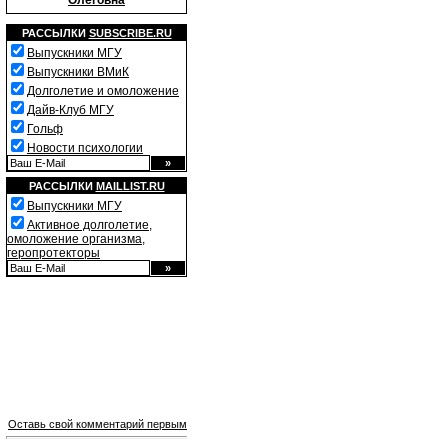
Олеговна
РАССЫЛКИ
SUBSCRIBE.RU
Выпускники МГУ
Выпускники ВМиК
Долголетие и омоложение
Дайв-Клуб МГУ
Гольф
Новости психологии
РАССЫЛКИ
MAILLIST.RU
Выпускники МГУ
Активное долголетие,
омоложение организма,
геропротекторы
Оставь свой комментарий первым