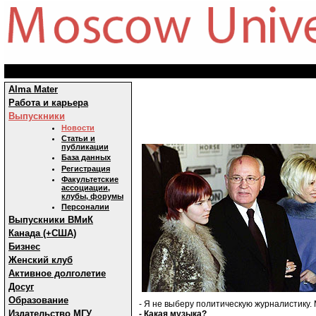
Alma Mater
Работа и карьера
Выпускники
Новости
Статьи и
публикации
База данных
Регистрация
Факультетские
ассоциации,
клубы, форумы
Персоналии
Выпускники ВМиК
Канада (+США)
Бизнес
Женский клуб
Активное долголетие
Досуг
Образование
- Я не выберу политическую журналистику.
Издательство МГУ
- Какая музыка?