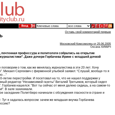
Оставь свой комментарий первым
ь
Московский Комсомолец от 25.06.2005
Оксана ХИМИЧ
, почтенная профессура и политологи собрались на открытие
е журналистики”. Даже дочери Горбачева Ирине с младшей дочкой
оговорим о том, как же менялась журналистика в эти 20 лет. Хочу
р”. Михаил Сергеевич с фирменной улыбкой заявил: “Слушай, вообще-то я
дно…”
20-летие перестройки. И посетовал на то, что не нашел поддержки у
вный редактор “Независимой газеты” Виталий Третьяков, который сидел
. Горбачев нашелся: “Вот ты сейчас от меня далеко сидишь, а на самом-то
!”. В зале захихикали.
дое заседание Политбюро начинали с обсуждения гласности в стране и
 Тут я задалась вопросом: зачем же младшая внучка Горбачева
фессию?