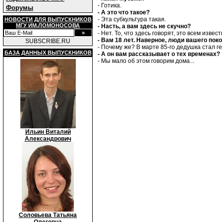
- Готика.
Форумы
- А это что такое?
- Эта субкультура такая.
НОВОСТИ ДЛЯ ВЫПУСКНИКОВ
МГУ ИМ.ЛОМОНОСОВА
- Насть, а вам здесь не скучно?
- Нет. То, что здесь говорят, это всем изв
- Вам 18 лет. Наверное, люди вашего поко
SUBSCRIBE.RU
- Почему же? В марте 85-го дедушка стал г
БАЗА ДАННЫХ ВЫПУСКНИКОВ
- А он вам рассказывает о тех временах?
- Мы мало об этом говорим дома...
Ильин Виталий
Александрович
Соловьева Татьяна