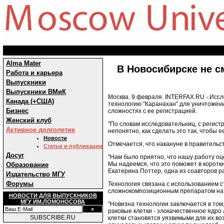
Alma Mater
В Новосибирске не с
Работа и карьера
Выпускники
Выпускники ВМиК
Москва. 9 февраля. INTERFAX.RU - Исс
Канада (+США)
технологию "Каранахан" для уничтожени
Бизнес
сложностях с ее регистрацией.
Женский клуб
"По словам исследовательниц, с регист
Активное долголетие
непонятно, как сделать это так, чтобы 
Новости
Отмечается, что накануне в правительс
Статьи и публикации
Досуг
"Нам было приятно, что нашу работу о
Мы надеемся, что это поможет в коротки
Образование
Екатерина Поттер, одна из соавторов р
Издательство МГУ
Форумы
Технология связана с использованием 
сложнокомпозиционным препаратом на 
НОВОСТИ ДЛЯ ВЫПУСКНИКОВ
МГУ ИМ.ЛОМОНОСОВА
"Новизна технологии заключается в том,
раковые клетки - злокачественное ядро
SUBSCRIBE.RU
клетки становятся уязвимыми для их в