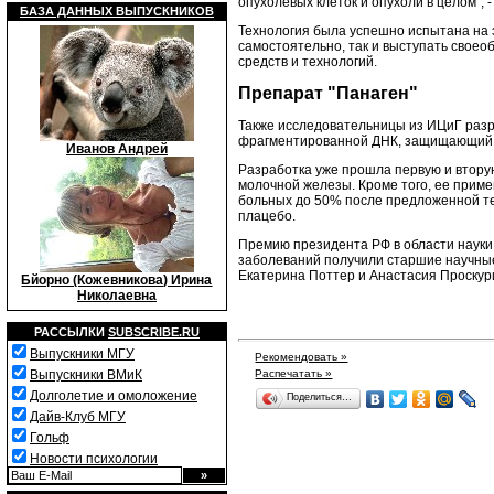
опухолевых клеток и опухоли в целом", 
БАЗА ДАННЫХ ВЫПУСКНИКОВ
Технология была успешно испытана на 
самостоятельно, так и выступать свое
средств и технологий.
Препарат "Панаген"
Также исследовательницы из ИЦиГ разр
фрагментированной ДНК, защищающий с
Иванов Андрей
Разработка уже прошла первую и втору
молочной железы. Кроме того, ее прим
больных до 50% после предложенной те
плацебо.
Премию президента РФ в области науки 
заболеваний получили старшие научные
Екатерина Поттер и Анастасия Проскур
Бйорно (Кожевникова) Ирина
Николаевна
РАССЫЛКИ
SUBSCRIBE.RU
Выпускники МГУ
Рекомендовать »
Выпускники ВМиК
Распечатать »
Долголетие и омоложение
Поделиться…
Дайв-Клуб МГУ
Гольф
Новости психологии