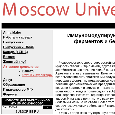
Alma Mater
Иммуномодулирующ
Работа и карьера
ферментов и бе
Выпускники
Выпускники ВМиК
Канада (+США)
Бизнес
Женский клуб
Человечество, с упорством, достойным
мудрость гласит: «Одно лечим, другое 
Активное долголетие
антибиотиков для лечения людей пора б
Новости
А результаты неутешительны. Вместо п
Статьи и публикации
использования антибиотиков, мы получи
Досуг
перешли в формы, не поддающиеся леч
лечения, фармацевтические предприяти
Образование
времени бактерии и вирусы опять же пр
Издательство МГУ
моей юности, когда я попал служить в А
Форумы
неинтересно. Вот взять афганца. Вколол
здоров. И на душе приятно. А с вами му
НОВОСТИ ДЛЯ ВЫПУСКНИКОВ
белеть мы меньше не стали. Более того
МГУ ИМ.ЛОМОНОСОВА
сердечнососудистых заболеваний стало
десятилетий.
SUBSCRIBE.RU
Одна из первых на эту страшную стат