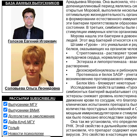
Аркадьевна Морова. Она выяснила, что
БАЗА ДАННЫХ ВЫПУСКНИКОВ
допенициллиновый период являлись сим
открытые Моровой, выполняли нескольк
оптимальную жизнедеятельность органи
в формировании естественного иммунит
эти бактерии препятствовали образован
состоянии. В третьих, симбионты были
стимуляции иммунных клеток организма
Морова нашла эти бактерии в довоенно
людей. Этот вид бактерий относятся к 
Голохов Евгений Игоревич
Штамм «Гуров» - это уникальная и ред
белков, оказывающих на организм чело
• Стрептокиназа - растворяет тромбы 
желудочков сердца, нормализует давле
• Эстераза и липопротеиназа - взаим
растворение.
• Дезоксирибонуклеазы и рибонуклеазы
• Протеиназа и белок SAGP - угнетают
возникновению противоракового иммуни
• Белок Ides - блокирует некоторые ти
Исследования свойств штамма «Гуров» 
Соловьева Ольга Леонидовна
симбионтых бактерий вырабатывает стре
эстеразы снижает уровень холестерина в
РАССЫЛКИ
SUBSCRIBE.RU
движение крови по сосудам, что благоп
клинических испытаниях препарата был
Выпускники МГУ
количества простудных заболеваний и О
Выпускники ВМиК
мощным иммуномодулятором и стимулир
Долголетие и омоложение
как было показано впоследствии зарубе
Она так же установила, что определен
Дайв-Клуб МГУ
РНК. Этой свойство в дальнейшем совме
Гольф
установили, что препарат содержит нукл
Новости психологии
вирусов. Это свойство в настоящее вре