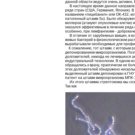
данной области ведутся очень активно, 
В настоящее время данное направление
ряде стран (США, Германия, Япония). В
названием «пицибанил» или OK-432, ко
патогенный штамм Su). Было обнаружен
киллеров (атакуют опухолевые клетки) 
оказался эффективным в лечении ряда ф
особенно, при лимфангиоме - доброкаче
В отличие от зарубежных вакцин, в ко
живых бактерий в физиологическом раст
вырабатывали необходимые для профил
К сожалению, тот штамм, с которым ра
депонированием микроорганизмов. Поэт
долгожителей, никогда не лечившихся а
индустриальной технологии. В одном из
обращались к врачу, практически не бо
этих долгожителей обнаружено несколь
выделенный штамм депонирован в ГНУ Н
патент на штамм микроорганизма МПК-
Из этого штамма стрептококка мы созд
Так как