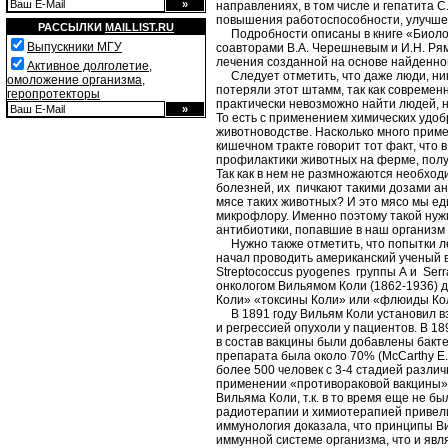
направлениях, в том числе и гепатита 
повышения работоспособности, улучшен
РАССЫЛКИ
MAILLIST.RU
Подробности описаны в книге «Биологи
Выпускники МГУ
соавторами В.А. Черешневым и И.Н. Рям
лечения созданной на основе найденно
Активное долголетие,
Следует отметить, что даже люди, нико
омоложение организма,
потеряли этот штамм, так как совреме
геропротекторы
практически невозможно найти людей, 
То есть с применением химических удоб
животноводстве. Насколько много приме
кишечном тракте говорит тот факт, что 
профилактики животных на ферме, полу
Так как в нем не размножаются необход
болезней, их пичкают такими дозами ан
мясе таких животных? И это мясо мы ед
микрофлору. Именно поэтому такой нужн
антибиотики, попавшие в наш организм
Нужно также отметить, что попытки ле
начал проводить американский ученый 
Streptococcus pyogenes группы А и Serr
онкологом Вильямом Коли (1862-1936) д
Коли» «токсины Коли» или «флюиды Ко
В 1891 году Вильям Коли установил вз
и регрессией опухоли у пациентов. В 1
в состав вакцины были добавлены бакте
препарата была около 70% (McCarthy E.F
более 500 человек с 3-4 стадией разл
применении «противораковой вакцины», 
Вильяма Коли, т.к. в то время еще не 
радиотерапии и химиотерапией привели
иммунология доказала, что принципы В
иммунной системе организма, что и явл