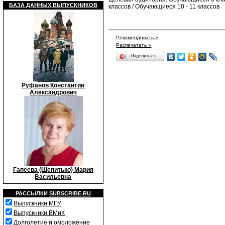
БАЗА ДАННЫХ ВЫПУСКНИКОВ
классов / Обучающиеся 10 - 11 классов
Рекомендовать »
Распечатать »
Поделиться…
Руфанов Константин
Александрович
Гапеева (Шепитько) Мария
Васильевна
РАССЫЛКИ
SUBSCRIBE.RU
Выпускники МГУ
Выпускники ВМиК
Долголетие и омоложение