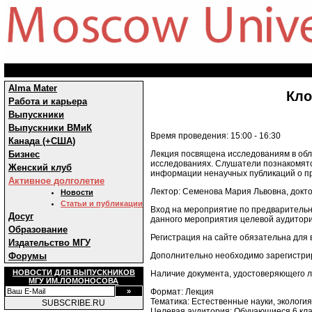
Alma Mater
Кло
Работа и карьера
Выпускники
Выпускники ВМиК
Время проведения: 15:00 - 16:30
Канада (+США)
Лекция посвящена исследованиям в обл
Бизнес
исследованиях. Слушатели познакомятся
Женский клуб
информации ненаучных публикаций о п
Активное долголетие
Лектор: Семенова Мария Львовна, докто
Новости
Статьи и публикации
Вход на мероприятие по предварительно
Досуг
данного мероприятия целевой аудитори
Образование
Регистрация на сайте обязательна для 
Издательство МГУ
Дополнительно необходимо зарегистрир
Форумы
НОВОСТИ ДЛЯ ВЫПУСКНИКОВ
Наличие документа, удостоверяющего л
МГУ ИМ.ЛОМОНОСОВА
Формат: Лекция
Тематика: Естественные науки, экология
SUBSCRIBE.RU
Целевая аудитория: Обучающиеся 6 клас