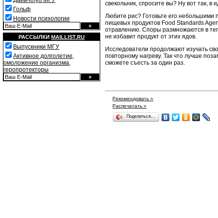
Дайв-Клуб МГУ
свекольник, спросите вы? Ну вот так, в 
Гольф
Любите рис? Готовьте его небольшими п
Новости психологии
пищевых продуктов Food Standards Age
отравлению. Споры размножаются в теп
не избавит продукт от этих ядов.
РАССЫЛКИ
MAILLIST.RU
Выпускники МГУ
Исследователи продолжают изучать свой
повторному нагреву. Так что лучше поза
Активное долголетие,
сможете съесть за один раз.
омоложение организма,
геропротекторы
Рекомендовать »
Распечатать »
Поделиться…