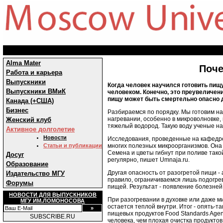
Alma Mater
Поче
Работа и карьера
Выпускники
Когда человек научился готовить пищу
Выпускники ВМиК
человеком. Конечно, это преувеличен
пищу может быть смертельно опасно 
Канада (+США)
Бизнес
Разбираемся по порядку. Мы готовим на 
нагревании, особенно в микроволновке,
Женский клуб
тяжелый водород. Такую воду ученые н
Активное долголетие
Новости
Исследования, проведенные на кафедре
многих полезных микроорганизмов. Она
Статьи и публикации
Семена и цветы гибнут при поливе такой
Досуг
регулярно, пишет Umnaja.ru.
Образование
Другая опасность от разогретой пищи -
Издательство МГУ
правило, ограничиваемся лишь подогре
Форумы
пищей. Результат - появление болезне
НОВОСТИ ДЛЯ ВЫПУСКНИКОВ
При разогревании в духовке или даже м
МГУ ИМ.ЛОМОНОСОВА
остается теплой внутри. Итог - опять-
пищевых продуктов Food Standards Agen
SUBSCRIBE.RU
человека, чем плохая очистка продуктов