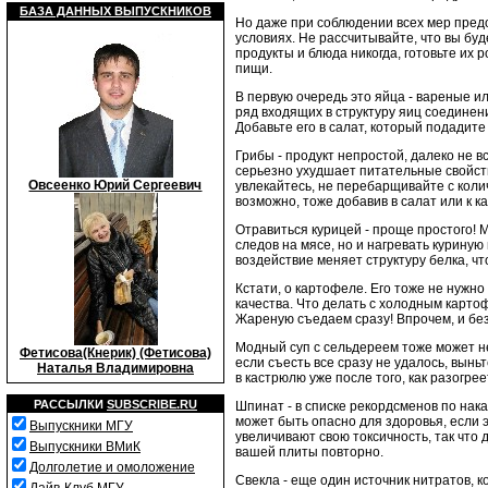
БАЗА ДАННЫХ ВЫПУСКНИКОВ
Но даже при соблюдении всех мер предо
условиях. Не рассчитывайте, что вы буд
продукты и блюда никогда, готовьте их 
пищи.
В первую очередь это яйца - вареные ил
ряд входящих в структуру яиц соединен
Добавьте его в салат, который подадите
Грибы - продукт непростой, далеко не 
серьезно ухудшает питательные свойств
Овсеенко Юрий Сергеевич
увлекайтесь, не перебарщивайте с колич
возможно, тоже добавив в салат или к 
Отравиться курицей - проще простого! М
следов на мясе, но и нагревать курину
воздействие меняет структуру белка, ч
Кстати, о картофеле. Его тоже не нужно
качества. Что делать с холодным картоф
Жареную съедаем сразу! Впрочем, и без
Модный суп с сельдереем тоже может не
Фетисова(Кнерик) (Фетисова)
если съесть все сразу не удалось, вынь
Наталья Владимировна
в кастрюлю уже после того, как разогре
РАССЫЛКИ
SUBSCRIBE.RU
Шпинат - в списке рекордсменов по на
может быть опасно для здоровья, если 
Выпускники МГУ
увеличивают свою токсичность, так что
Выпускники ВМиК
вашей плиты повторно.
Долголетие и омоложение
Свекла - еще один источник нитратов, к