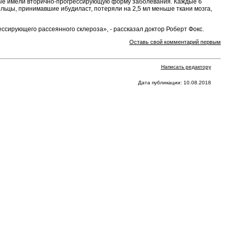
ные имели вторично-прогрессирующую форму заболевания. Каждые 6
ольцы, принимавшие ибудиласт, потеряли на 2,5 мл меньше ткани мозга,
сирующего рассеянного склероза», - рассказал доктор Роберт Фокс.
Оставь свой комментарий первым
Написать редактору
Дата публикации: 10.08.2018