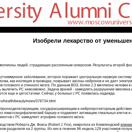
Изобрели лекарство от уменьшен
 миллионы людей, страдающих рассеянным склерозом. Результаты второй фа
 аутоиммунное заболевание, которое поражает центральную нервную систем
лочка, как изоляция в проводах, покрывает аксоны нейронов и не дает элект
нов головного и спинного мозга. По данным ВОЗ, более 2,3 миллиона человек
ь вылечить РС невозможно. Задача врачей - замедлить разрушение миелина 
тся еще и цитостатики. Сейчас у больных с РС появилась надежда.
u/health/beauty/news/378734.html
ет бронходилатирующим, сосудорасширяющим и нейропротекторным действием
ез гематоэнцефалический барьер и подавляет активацию глиальных клеток и 
иентов с РС замедляет атрофию головного мозга.
дством Роберта Дж. Фокса (Robert J. Fox), невролога из Кливлендской
клиник
ом разделили на 2 группы. Из них в течение 96 недель 129 участников получа