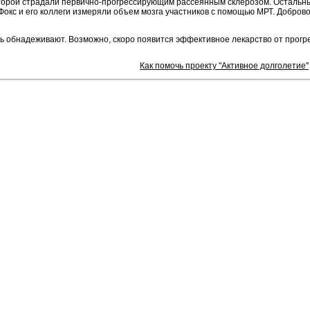
второй страдали первично-прогрессирующим рассеянным склерозом. Осталь
Фокс и его коллеги измеряли объем мозга участников с помощью МРТ. Добров
 обнадеживают. Возможно, скоро появится эффективное лекарство от прогрес
Как помочь проекту "Активное долголетие"