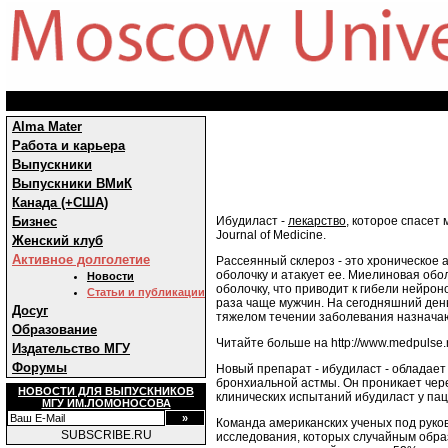
Alma Mater
Работа и карьера
Выпускники
Выпускники ВМиК
Канада (+США)
Ибудиласт -
лекарство
, которое спасет
Бизнес
Journal of Medicine.
Женский клуб
Активное долголетие
Рассеянный склероз - это хроническое
оболочку и атакует ее. Миелиновая обо
Новости
оболочку, что приводит к гибели нейро
Статьи и публикации
раза чаще мужчин. На сегодняшний ден
Досуг
тяжелом течении заболевания назначаю
Образование
Читайте больше на http://www.medpulse.r
Издательство МГУ
Форумы
Новый препарат - ибудиласт - облада
бронхиальной астмы. Он проникает чер
НОВОСТИ ДЛЯ ВЫПУСКНИКОВ
клинических испытаний ибудиласт у пац
МГУ ИМ.ЛОМОНОСОВА
Команда американских ученых под руково
SUBSCRIBE.RU
исследования, которых случайным образ