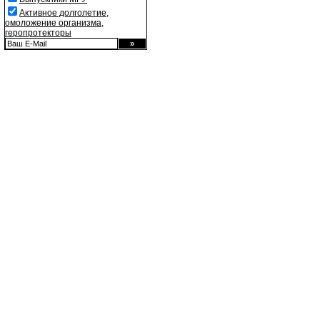
Активное долголетие,
омоложение организма,
геропротекторы