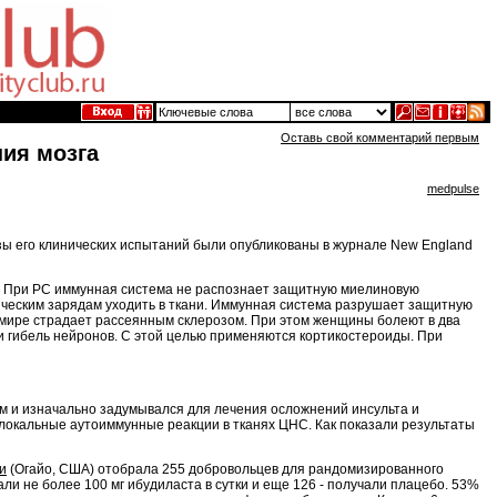
Оставь свой комментарий первым
ия мозга
medpulse
зы его клинических испытаний были опубликованы в журнале New England
у. При РС иммунная система не распознает защитную миелиновую
рическим зарядам уходить в ткани. Иммунная система разрушает защитную
 в мире страдает рассеянным склерозом. При этом женщины болеют в два
и гибель нейронов. С этой целью применяются кортикостероиды. При
 и изначально задумывался для лечения осложнений инсульта и
локальные аутоиммунные реакции в тканях ЦНС. Как показали результаты
и
(Огайо, США) отобрала 255 добровольцев для рандомизированного
ли не более 100 мг ибудиласта в сутки и еще 126 - получали плацебо. 53%