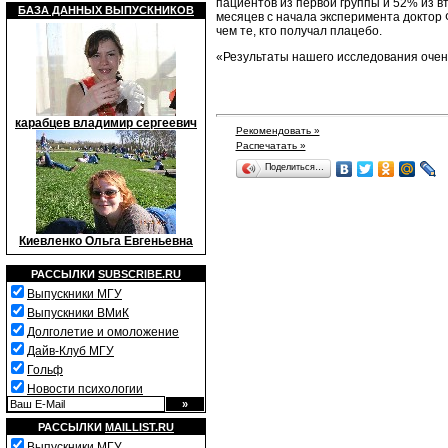
пациентов из первой группы и 52% из 
БАЗА ДАННЫХ ВЫПУСКНИКОВ
месяцев с начала эксперимента доктор 
чем те, кто получал плацебо.
«Результаты нашего исследования очень
карабцев владимир сергеевич
Рекомендовать »
Распечатать »
Поделиться…
Киевленко Ольга Евгеньевна
РАССЫЛКИ
SUBSCRIBE.RU
Выпускники МГУ
Выпускники ВМиК
Долголетие и омоложение
Дайв-Клуб МГУ
Гольф
Новости психологии
РАССЫЛКИ
MAILLIST.RU
Выпускники МГУ