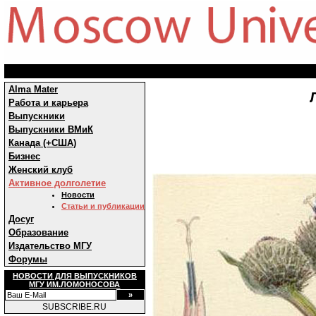
Alma Mater
Работа и карьера
Выпускники
Выпускники ВМиК
Канада (+США)
Бизнес
Женский клуб
Активное долголетие
Новости
Статьи и публикации
Досуг
Образование
Издательство МГУ
Форумы
НОВОСТИ ДЛЯ ВЫПУСКНИКОВ
МГУ ИМ.ЛОМОНОСОВА
SUBSCRIBE.RU