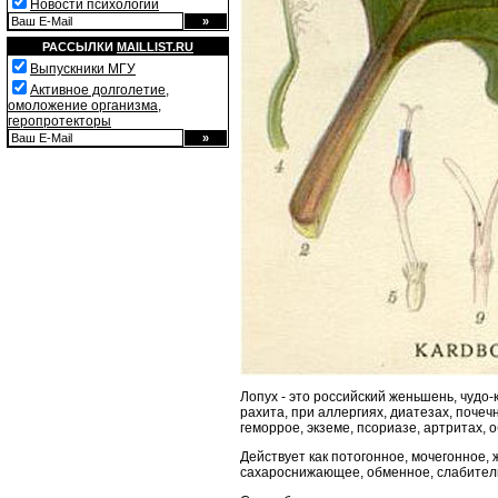
Новости психологии
РАССЫЛКИ
MAILLIST.RU
Выпускники МГУ
Активное долголетие,
омоложение организма,
геропротекторы
Лопух - это российский женьшень, чудо
рахита, при аллергиях, диатезах, почеч
геморрое, экземе, псориазе, артритах, 
Действует как потогонное, мочегонное
сахароснижающее, обменное, слабитель