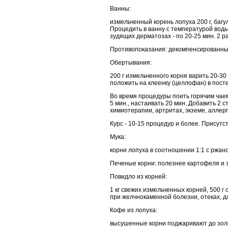
Ванны:
измельченный корень лопуха 200 г, багуль
Процедить в ванну с температурой воды
зудящих дерматозах - по 20-25 мин. 2 ра
Противопоказания: декомпенсированные
Обертывания:
200 г измельченного корня варить 20-30 
положить на клеенку (целлофан) в постел
Во время процедуры поить горячим чаем:
5 мин., настаивать 20 мин. Добавить 2 с
химиотерапии, артритах, экземе, аллер
Курс - 10-15 процедур и более. Присут
Мука:
корни лопуха в соотношении 1:1 с ржано
Печеные корни: полезнее картофеля и з
Повидло из корней:
1 кг свежих измельченных корней, 500 
при желчнокаменной болезни, отеках, для
Кофе из лопуха:
высушенные корни поджаривают до золот