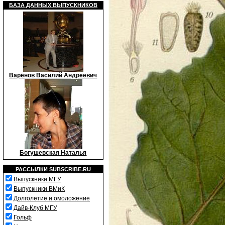
БАЗА ДАННЫХ ВЫПУСКНИКОВ
Варёнов Василий Андреевич
Богушевская Наталья
РАССЫЛКИ
SUBSCRIBE.RU
Выпускники МГУ
Выпускники ВМиК
Долголетие и омоложение
Дайв-Клуб МГУ
Гольф