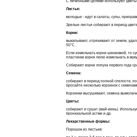
С лечебными целями используют цветы, л
Листья:
молодые - идут в салаты, супы, припра
Зрелые листья собирают в период цвет
Корни:
выкапывают, отряхивают от земли, уда
50°С.
Если измельчать корни шинковкой, то 
пластинки корня легко измельчать в муку
Собирают корни лопуха первого года сра
Семена:
собирают в период полной спелости, по
бросайте несколько корзинок с семенами
Корзинки высушивают, семена вымолачив
Цветы:
собирают и сушат (май-июнь). Использу
бронхиальной астме и др.
Лекарственные формы:
Порошок из листьев: