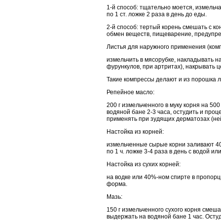
1-й способ: тщательно моется, измельч
по 1 ст. ложке 2 раза в день до еды.
2-й способ: тертый корень смешать с кон
обмен веществ, пищеварение, предупре
Листья для наружного применения (комп
измельчить в мясорубке, накладывать н
фурункулов, при артритах), накрывать ц
Такие компрессы делают и из порошка л
Репейное масло:
200 г измельченного в муку корня на 50
водяной бане 2-3 часа, остудить и проц
применять при зудящих дерматозах (ней
Настойка из корней:
измельченные сырые корни заливают 40
по 1 ч. ложке 3-4 раза в день с водой ил
Настойка из сухих корней:
на водке или 40%-ном спирте в пропорц
форма.
Мазь:
150 г измельченного сухого корня смеша
выдержать на водяной бане 1 час. Остуд