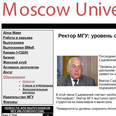
Alma Mater
Ректор МГУ: уровень 
Работа и карьера
Выпускники
Выпускники ВМиК
Канада (+США)
Последние 
Бизнес
Садовничи
Женский клуб
"Уровень р
Активное долголетие
школьники 
Досуг
заявил он 
Образование
Виктор Сад
Новости
понижению.
Статьи и публикации
подчеркнул
Дополнительные
ресурсы
В этой связи Садовничий считает нео
Издательство МГУ
"Интерфакс". Ректор МГУ выступил про
Форумы
студентов на бакалавров и магистров.
НОВОСТИ ДЛЯ ВЫПУСКНИКОВ
"Университеты должны сохранить пятиле
МГУ ИМ.ЛОМОНОСОВА