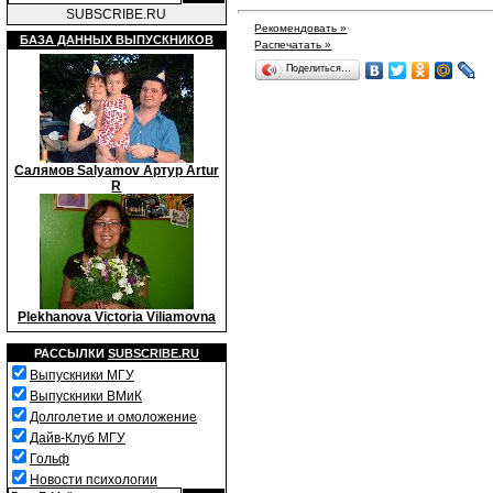
SUBSCRIBE.RU
Рекомендовать »
БАЗА ДАННЫХ ВЫПУСКНИКОВ
Распечатать »
Поделиться…
Салямов Salyamov Артур Artur
R
Plekhanova Victoria Viliamovna
РАССЫЛКИ
SUBSCRIBE.RU
Выпускники МГУ
Выпускники ВМиК
Долголетие и омоложение
Дайв-Клуб МГУ
Гольф
Новости психологии