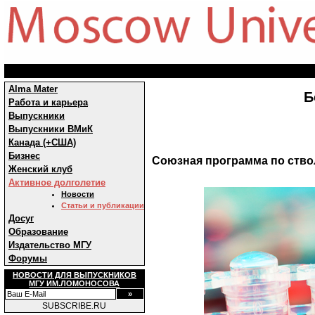
Alma Mater
Б
Работа и карьера
Выпускники
Выпускники ВМиК
Канада (+США)
Бизнес
Союзная программа по ство
Женский клуб
Активное долголетие
Новости
Статьи и публикации
Досуг
Образование
Издательство МГУ
Форумы
НОВОСТИ ДЛЯ ВЫПУСКНИКОВ
МГУ ИМ.ЛОМОНОСОВА
SUBSCRIBE.RU