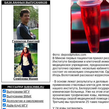
БАЗА ДАННЫХ ВЫПУСКНИКОВ
Гаврилов Дмитрий
Фото: depositphotos.com
В Минске первых пациентов принял рес
Институте биофизики и клеточной инже
медицинское учреждение, предназначен
достаточно скромно: несколько кабине
состоит из нескольких специалистов. 
Игорь Волотовский рассказал корреспо
Семёнова Мария
- В основе лежат результаты и деловы
применению стволовых клеток для лече
РАССЫЛКИ
SUBSCRIBE.RU
нашего института, Белорусский госуда
клиническая больница. Уже на этом этап
Выпускники МГУ
хронические трофические язвы, являющи
Выпускники ВМиК
больницы скорой медицинской помощи 
Долголетие и омоложение
Третьяк) мы пролечили 25 таких пациен
Дайв-Клуб МГУ
У 24 язвы затянулись.