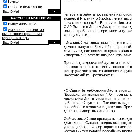
Гольф
Новости психологии
Теперь эта работа поставлена на поток
тканей. В Институте биофизики из них 
РАССЫЛКИ
MAILLIST.RU
пока единственный в Беларуси Центр р
Выпускники МГУ
GMP. Вместе с Игорем Дмитриевичем ид
Активное долголетие,
камер - требования стерильности тут ж
омоложение организма,
холодильники...
геропротекторы
- Исходный материал помещается в спец
демонстрирует небольшой прозрачный п
лечения одного пациента нужно около п
импортные. К сожалению, попытки заме
Препарат, содержащий аутентичные ство
называется, плоть от плоти конкретног
Центр уже заключил соглашения с круп
Волотовский конкретизирует:
- С Санкт-Петербургским Институтом ц
"Дермальный эквивалент". Он предназн
московским Институтом трансплантолог
заболеваний суставов. Тем самым надее
способности человека к движению. При 
дешевле импортных аналогов.
Сейчас российские препараты проходят
длительная. Однако предполагается, чт
унифицированные сертификаты лекарств
клеточных технологий российских препа