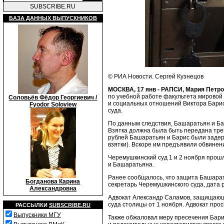
SUBSCRIBE.RU
БАЗА ДАННЫХ ВЫПУСКНИКОВ
© РИА Новости. Сергей Кузнецов
МОСКВА, 17 янв - РАПСИ, Мария Петр
по учебной работе факультета мирово
Соловьёв Фёдор Георгиевич /
и социальных отношений Виктора Барис
Fyodor Soloview
суда.
По данным следствия, Башаратьян и Ба
Взятка должна была быть передана тре
рублей Башаратьян и Барис были задер
взятки). Вскоре им предъявили обвинен
Черемушкинский суд 1 и 2 ноября прошл
и Башаратьяна.
Ранее сообщалось, что защита Башарать
Богданова Карина
секретарь Черемушкинского суда, дата 
Александровна
Адвокат Александр Саламов, защищающ
суда столицы от 1 ноября. Адвокат про
РАССЫЛКИ
SUBSCRIBE.RU
Выпускники МГУ
Также обжаловал меру пресечения Барис