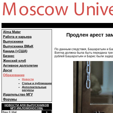
Alma Mater
Продлен арест за
Работа и карьера
Выпускники
Выпускники ВМиК
По данным следствия, Башаратьян и Ба
Канада (+США)
Взятка должна была быть передана тре
Бизнес
рублей Башаратьян и Барис были заде
Женский клуб
Активное долголетие
Досуг
Образование
Новости
Статьи и публикации
Дополнительные
ресурсы
Издательство МГУ
Форумы
НОВОСТИ ДЛЯ ВЫПУСКНИКОВ
МГУ ИМ.ЛОМОНОСОВА