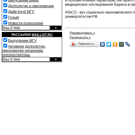
и положительных характеристик своего 
Выпускники ВМиК
медицинское обследование Бариса в с
Долголетие и омоложение
Дайв-Клуб МГУ
АТиСО - вуз социально-экономического
университетом РФ.
Гольф
Новости психологии
Рекомендовать »
РАССЫЛКИ
MAILLIST.RU
Распечатать »
Выпускники МГУ
Поделиться…
Активное долголетие,
омоложение организма,
геропротекторы