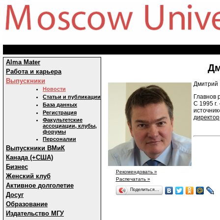
Alma Mater
Дм
Работа и карьера
Выпускники
Дмитрий 
Новости
Главнов р
Статьи и публикации
С 1995 г. 
База данных
источник
Регистрация
директор
Факультетские
ассоциации, клубы,
форумы
Персоналии
Выпускники ВМиК
Канада (+США)
Бизнес
Рекомендовать »
Женский клуб
Распечатать »
Активное долголетие
Поделиться…
Досуг
Образование
Издательство МГУ