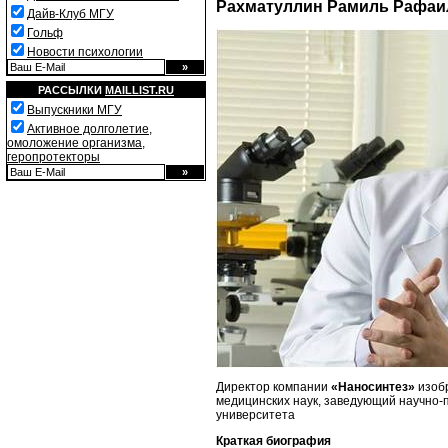
Рахматуллин Рамиль Рафаи
Дайв-Клуб МГУ
Гольф
Новости психологии
РАССЫЛКИ
MAILLIST.RU
Выпускники МГУ
Активное долголетие,
омоложение организма,
геропротекторы
Директор компании
«Наносинтез»
изоб
медицинских наук, заведующий научно-
университета
Краткая биография