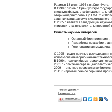
Родился 18 июня 1976 г. в г.Оренбурге.
В 1999 г. окончил Оренбургскую госуда
спец.курс факультета фундаментальной
оториноларингологии Ор.ГМА. С 2002 по 
защитил кандидатскую диссертацию с п
С 2005 г. является заведующим научно
университета, руководитель проектной
Область научных интересов
Органный биоинжиниринг;
Разработка новых биопласт
Регенеративная медицина.
С 1995 г. ведет научные исследования 
использованием оригинальных технолог
В 1999 г. получил биоматериал для ото
2001 г. - опытный образец биопластиче
2009 г. - опытное производство биокожи
2011 г. - промышленное серийное произ
Рекомендовать »
Распечатать »
Поделиться…