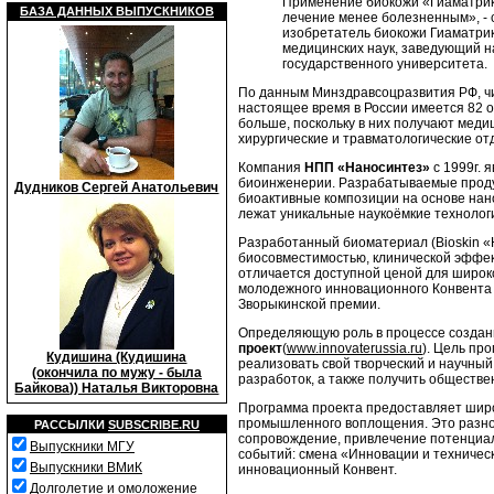
Применение биокожи «Гиаматрик
БАЗА ДАННЫХ ВЫПУСКНИКОВ
лечение менее болезненным», -
изобретатель биокожи Гиаматрик
медицинских наук, заведующий н
государственного университета.
По данным Минздравсоцразвития РФ, чи
настоящее время в России имеется 82 о
больше, поскольку в них получают мед
хирургические и травматологические от
Компания
НПП «Наносинтез»
с 1999г. 
биоинженерии. Разрабатываемые прод
Дудников Сергей Анатольевич
биоактивные композиции на основе нан
лежат уникальные наукоёмкие техноло
Разработанный биоматериал (Вioskin «
биосовместимостью, клинической эффе
отличается доступной ценой для широко
молодежного инновационного Конвента
Зворыкинской премии.
Определяющую роль в процессе создан
проект
(
www.innovaterussia.ru
). Цель пр
Кудишина (Кудишина
реализовать свой творческий и научный
(окончила по мужу - была
разработок, а также получить обществе
Байкова)) Наталья Викторовна
Программа проекта предоставляет широ
промышленного воплощения. Это разно
РАССЫЛКИ
SUBSCRIBE.RU
сопровождение, привлечение потенциал
Выпускники МГУ
событий: смена «Инновации и техничес
Выпускники ВМиК
инновационный Конвент.
Долголетие и омоложение