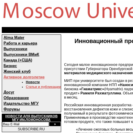
Alma Mater
Инновационный про
Работа и карьера
Выпускники
Выпускники ВМиК
Канада (+США)
Сегодня малое инновационное предпри
Бизнес
присутствии Губернатора Оренбургской
Женский клуб
материалов медицинского назначения
Активное долголетие
МИП при университете был создан в рез
Новости
инновационной компании НПП
«Наноси
Статьи и публикации
биокожа
«Гиаматрикс»
(Hyamatrix) лау
Досуг
продукт»
Рамиля Рахматуллина
. Объе
в месяц.
Образование
Издательство МГУ
Российская инновационная разработка 
Форумы
восстановления дефектов кожи и слизист
получаемый в результате фотохимическ
НОВОСТИ ДЛЯ ВЫПУСКНИКОВ
Применяемые в производстве нанотехно
МГУ ИМ.ЛОМОНОСОВА
готовом продукте, что также повышает
SUBSCRIBE.RU
«Лечение ожоговых больных вес