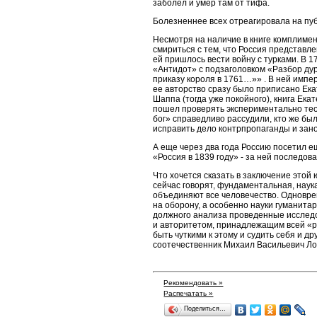
заболел и умер там от тифа.
Болезненнее всех отреагировала на п
Несмотря на наличие в книге комплиме
смириться с тем, что Россия представл
ей пришлось вести войну с турками. В 
«Антидот» с подзаголовком
«Разбор дур
приказу короля в 1761…»» . В ней имп
ее авторство сразу было приписано Ека
Шаппа
(тогда уже покойного), книга Ек
пошел проверять экспериментально тео
бог» справедливо рассудили, кто же был
исправить дело контрпропаганды и зано
А еще через два года Россию посетил 
«Россия в 1839 году» - за ней последов
Что хочется сказать в заключение этой 
сейчас говорят, фундаментальная, наук
объединяют все человечество. Одновре
на оборону, а особенно науки гуманита
должного анализа проведенные исслед
и авторитетом, принадлежащим всей
«р
быть чуткими к этому и судить себя и др
соотечественник Михаил Васильевич Ло
Рекомендовать »
Распечатать »
Поделиться…