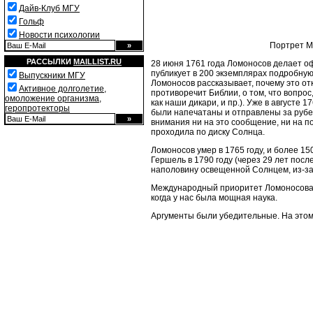
Дайв-Клуб МГУ
Гольф
Новости психологии
Портрет М
РАССЫЛКИ
MAILLIST.RU
28 июня 1761 года Ломоносов делает оф
публикует в 200 экземплярах подробную
Выпускники МГУ
Ломоносов рассказывает, почему это отк
Активное долголетие,
противоречит Библии, о том, что вопрос,
омоложение организма,
как наши дикари, и пр.). Уже в августе 
геропротекторы
были напечатаны и отправлены за рубе
внимания ни на это сообщение, ни на по
проходила по диску Солнца.
Ломоносов умер в 1765 году, и более 1
Гершель в 1790 году
(через 29 лет пос
наполовину освещенной Солнцем, из-за
Международный приоритет Ломоносова б
когда у нас была мощная наука.
Аргументы были убедительные. На этом