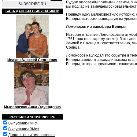
Будучи человеком прямым и резким, Мих
SUBSCRIBE.RU
мы подчас не замечаем основательности
БАЗА ДАННЫХ ВЫПУСКНИКОВ
Приведу одну малоизвестную историю, 
Венеры; историю, вышедшую на уровен
Ломоносов и атмосфера Венеры
История открытия Ломоносовым атмосф
1761 года
(по старому стилю). Этот де
Землей и Солнцем - соответственно, мн
Солнца.
Ломоносов наблюдал это событие в теле
Венеры в моменты входа и выхода плане
Исаков Алексей Сергеевич
Венеры, которая преломляет солнечные 
Мысловская Анна Эдуардовна
РАССЫЛКИ
SUBSCRIBE.RU
Выпускники МГУ
Выпускники ВМиК
Долголетие и омоложение