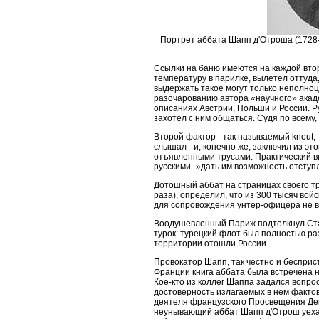
Портрет аббата Шапп д'Отроша (1728-1
Ссылки на баню имеются на каждой вто
температуру в парилке, вылетел оттуда,
выдержать такое могут только неполноц
разочарованию автора
«научного» акад
описаниях Австрии, Польши и России. 
захотел с ним общаться. Судя по всему
Второй фактор - так называемый knout, т
слышал - и, конечно же, заключил из эт
отъявленными трусами. Практический вы
русскими -»дать им возможность отступл
Дотошный аббат на страницах своего т
раза), определил, что из 300 тысяч вой
для сопровождения унтер-офицера не ви
Воодушевленный Париж подтолкнул Стам
турок: турецкий флот был полностью р
территории отошли России.
Провокатор Шапп, так честно и беспри
Франции книга аббата была встречена 
Кое-кто из коллег Шаппа задался вопро
достоверность излагаемых в нем факто
деятеля французского Просвещения Ден
неунывающий аббат Шапп д'Отрош уехал