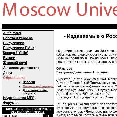
Alma Mater
«Издаваемые о Росс
Работа и карьера
Выпускники
Выпускники ВМиК
19 ноября Россия празднует 300-летие
Канада (+США)
событием одну малоизвестную историю
Бизнес
большой политики и
«аукающуюся» по с
лаборатории Fermilab
(США), президен
Женский клуб
Активное долголетие
Об авторе
Владимир Дмитриевич Шильцев
Досуг
Образование
Директор Центра Ускорительной Физики
Новости
Лауреат Европейской Премии по ускори
Fellow
(почетный член) Американского 
Статьи и публикации
Редактор журналов JINST и Physical Rev
Дополнительные
ресурсы
Автор более чем 200 научных работ.
Президент Ассоциации Русских Ученых
Издательство МГУ
Форумы
19 ноября вся Россия празднует трёхс
русского ученого. Нам хорошо известно,
НОВОСТИ ДЛЯ ВЫПУСКНИКОВ
искусств, в которых Ломоносов или сущ
МГУ ИМ.ЛОМОНОСОВА
выводы его были настолько глубокими, 