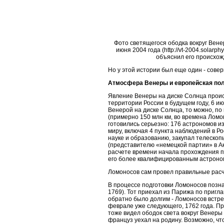
Фото светящегося ободка вокруг Вене
июня 2004 года (http://vt-2004.solarp
объяснил его происхо
Но у этой истории был еще один - совер
Атмосфера Венеры и европейская по
Явление Венеры на диске Солнца проис
территории России в будущем году, 6 ию
Венерой на диске Солнца, то можно, по
(примерно 150 млн км, во времена Ломон
готовились серьезно: 176 астрономов и
миру, включая 4 пункта наблюдений в Ро
науке и образованию, закупал телескоп
(представителю
«немецкой партии» в А
расчете времени начала прохождения п
его более квалифицированным астроном
Ломоносов сам провел правильные расч
В процессе подготовки Ломоносов поз
1769). Тот приехал из Парижа по приг
обратно было долгим - Ломоносов встр
феврале уже следующего, 1762 года. П
тоже видел ободок света вокруг Венеры
француз уехал на родину. Возможно, чт