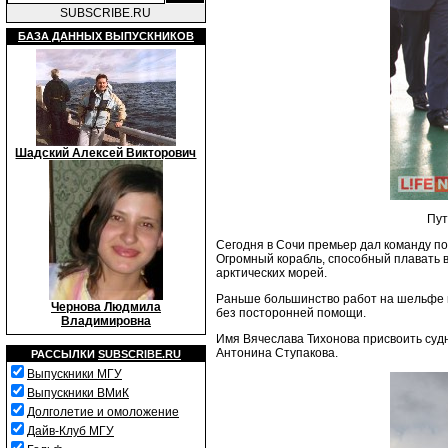
SUBSCRIBE.RU
БАЗА ДАННЫХ ВЫПУСКНИКОВ
Шадский Алексей Викторович
Пут
Cегодня в Сочи премьер дал команду по
Огромный корабль, способный плавать 
арктических морей.
Раньше большинство работ на шельфе в
Чернова Людмила
без посторонней помощи.
Владимировна
Имя Вячеслава Тихонова присвоить суд
Антонина Ступакова.
РАССЫЛКИ
SUBSCRIBE.RU
Выпускники МГУ
Выпускники ВМиК
Долголетие и омоложение
Дайв-Клуб МГУ