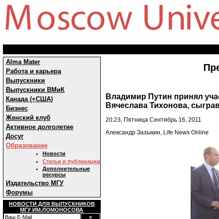
Alma Mater
Пр
Работа и карьера
Выпускники
Выпускники ВМиК
Владимир Путин принял учас
Канада (+США)
Вячеслава Тихонова, сыграв
Бизнес
Женский клуб
20:23, Пятница Сентябрь 16, 2011
Активное долголетие
Александр Зазыкин, Life News Online
Досуг
Образование
Новости
Статьи и публикации
Дополнительные
ресурсы
Издательство МГУ
Форумы
НОВОСТИ ДЛЯ ВЫПУСКНИКОВ
МГУ ИМ.ЛОМОНОСОВА