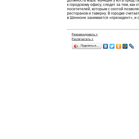
должность мэра. Функции у кота предст
к городскому офису, следит за тем, как
посетителей, которым с охотой позволя
ресторанов и таверну. В городке считае
в Шенноне занимается «президент», и он
Рекомендовать »
Распечатать »
Поделиться…