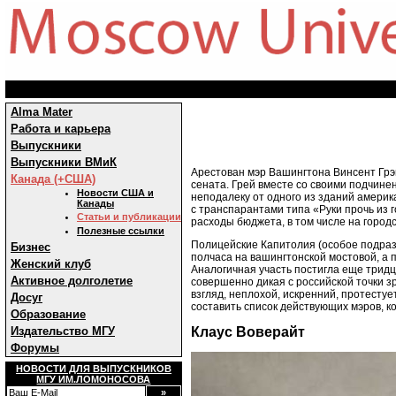
Alma Mater
Работа и карьера
Выпускники
Выпускники ВМиК
Арестован мэр Вашингтона Винсент Грэй
Канада (+США)
сената. Грей вместе со своими подчин
Новости США и
неподалеку от одного из зданий америк
Канады
с транспарантами типа «Руки прочь из 
Статьи и публикации
расходы бюджета, в том числе на город
Полезные ссылки
Полицейские Капитолия (особое подраз
Бизнес
полчаса на вашингтонской мостовой, а п
Женский клуб
Аналогичная участь постигла еще тридц
Активное долголетие
совершенно дикая с российской точки зр
взгляд, неплохой, искренний, протесту
Досуг
составить список действующих мэров, к
Образование
Издательство МГУ
Клаус Воверайт
Форумы
НОВОСТИ ДЛЯ ВЫПУСКНИКОВ
МГУ ИМ.ЛОМОНОСОВА