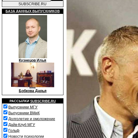
SUBSCRIBE.RU
БАЗА ДАННЫХ ВЫПУСКНИКОВ
Кузнецов Илья
Бобкова Дарья
РАССЫЛКИ
SUBSCRIBE.RU
Выпускники МГУ
Выпускники ВМиК
Долголетие и омоложение
Дайв-Клуб МГУ
Гольф
Новости психологии