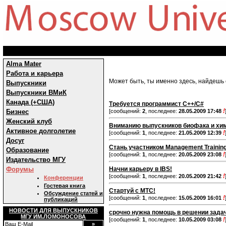
Alma Mater
Работа и карьера
Может быть, ты именно здесь, найдешь 
Выпускники
Выпускники ВМиК
Канада (+США)
Требуется программист C++/C#
!
Бизнес
[сообщений:
2
, последнее:
28.05.2009 17:48
Женский клуб
Вниманию выпускников биофака и хи
Активное долголетие
!
[сообщений:
1
, последнее:
21.05.2009 12:39
Досуг
Стань участником Management Trainin
Образование
!
[сообщений:
1
, последнее:
20.05.2009 23:08
Издательство МГУ
Форумы
Начни карьеру в IBS!
!
[сообщений:
1
, последнее:
20.05.2009 21:42
Конференции
Гостевая книга
Стартуй с МТС!
Обсуждение статей и
!
[сообщений:
1
, последнее:
15.05.2009 16:01
публикаций
НОВОСТИ ДЛЯ ВЫПУСКНИКОВ
срочно нужна помощь в решении задач
МГУ ИМ.ЛОМОНОСОВА
!
[сообщений:
1
, последнее:
10.05.2009 03:08