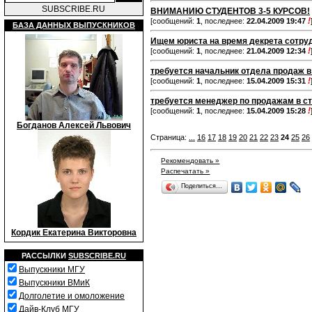
SUBSCRIBE.RU
ВНИМАНИЮ СТУДЕНТОВ 3-5 КУРСОВ!
!
[сообщений:
1
, последнее:
22.04.2009 19:47
БАЗА ДАННЫХ ВЫПУСКНИКОВ
Ищем юриста на время декрета сотруд
!
[сообщений:
1
, последнее:
21.04.2009 12:34
требуется начальник отдела продаж 
!
[сообщений:
1
, последнее:
15.04.2009 15:31
требуется менеджер по продажам в с
!
[сообщений:
1
, последнее:
15.04.2009 15:28
Богданов Алексей Львович
Страница:
...
16
17
18
19
20
21
22
23
24
25
26
Рекомендовать »
Распечатать »
Поделиться…
Кордик Екатерина Викторовна
РАССЫЛКИ
SUBSCRIBE.RU
Выпускники МГУ
Выпускники ВМиК
Долголетие и омоложение
Дайв-Клуб МГУ