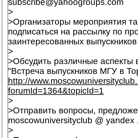
subscribe@yahoogroups.com
>
>Организаторы мероприятия т
подписаться на рассылку по пр
заинтересованных выпускников
>
>Обсудить различные аспекты 
"Встреча выпускников МГУ в То
http://www.moscowuniversityclub
forumId=1364&topicId=1
>
>Отправить вопросы, предложе
moscowuniversityclub @ yandex .
>