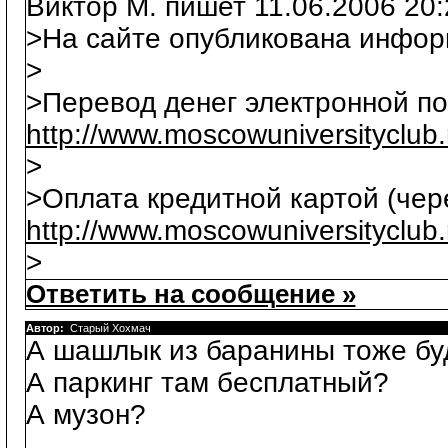
Виктор М. пишет 11.06.2006 20:
>На сайте опубликована инфор
>
>Перевод денег электронной по
http://www.moscowuniversityclub
>
>Оплата кредитной картой (чере
http://www.moscowuniversityclub
>
Ответить на сообщение »
Автор:
Старый Хохмач
А шашлык из баранины тоже бу
А паркинг там бесплатный?
А музон?
...