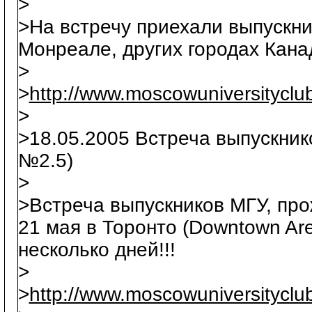
>
>На встречу приехали выпускн
Монреале, других городах Кан
>
>
http://www.moscowuniversityclu
>
>18.05.2005 Встреча выпускни
№2.5)
>
>Встреча выпускников МГУ, пр
21 мая в Торонто (Downtown Are
несколько дней!!!
>
>
http://www.moscowuniversityclu