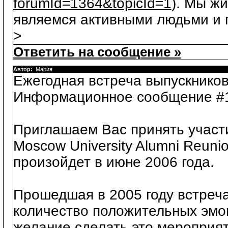
forumId=1364&topicId=1
). Мы ж
являемся активными людьми и п
>
Ответить на сообщение »
Автор:
Мария
Ежегодная встреча выпускников
Информационное сообщение #
Приглашаем Вас принять участ
Moscow University Alumni Reunio
произойдет в июне 2006 года.
Прошедшая в 2005 году встреч
количество положительных эмоц
желание сделать это мероприя