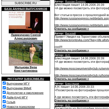
Автор:
Russian Express
SUBSCRIBE.RU
Блестящая пишет 14.06.2006 20:39:
>А где можно посмотреть эти фотограф
БАЗА ДАННЫХ ВЫПУСКНИКОВ
Вот статьи в прессе о прошлогодней в
http://www.russianexpress.net/details.a
http://www.russianexpress.net/details.a
Ответить на сообщение »
Автор:
Василий
Лавренченко Сергей
Привет! Увидел на Торонтовке объявл
Александрович
http://www.torontovka.com/?key=life.a
cool!!!
Ответить на сообщение »
Автор:
А.Н.
Блестящая пишет 14.06.2006 20:39:
>А где можно посмотреть эти фотограф
Малькова Вера
http://www.moscowuniversityclub.ru/serv
Константиновна
http://www.moscowuniversityclub.ru/hom
РАССЫЛКИ
SUBSCRIBE.RU
Ответить на сообщение »
Выпускники МГУ
Автор:
Блестящая
А.Н. пишет 14.06.2006 20:33:
Выпускники ВМиК
>Посмотрела на фотографии прошлогодн
Долголетие и омоложение
А где можно посмотреть эти фотографи
Дайв-Клуб МГУ
Ответить на сообщение »
Гольф
Автор:
А.Н.
Новости психологии
Посмотрела на фотографии прошлогодне