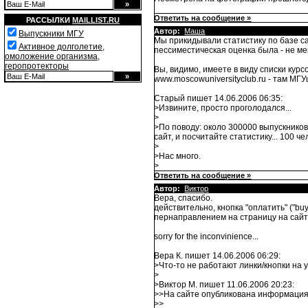
Ответить на сообщение »
РАССЫЛКИ
MAILLIST.RU
Автор:
Маша
Выпускники МГУ
Мы прикидывали статистику по базе с
Активное долголетие,
пессиместическая оценка была - не ме
омоложение организма,
геропротекторы
Вы, видимо, имеете в виду списки курс
www.moscowuniversityclub.ru - там МГУ
Старый пишет 14.06.2006 06:35:
>Извините, просто проголодался...
>
>По поводу: около 300000 выпускников
сайт, и посчитайте статистику... 100 че
>
>Нас много.
>
Ответить на сообщение »
Автор:
Виктор
Вера, спасибо.
действительно, кнопка "оплатить" ("bu
пернаправлением на страницу на сайт
sorry for the inconvinience...
Вера К. пишет 14.06.2006 06:29:
>Что-то не работают линки/кнопки на 
>
>Виктор М. пишет 11.06.2006 20:23:
>>На сайте опубликована информация
>>