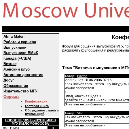
Конф
Alma Mater
Работа и карьера
Форум для общения выпусников МГУ, пр
Выпускники
расширять круг общения и реализовыват
Выпускники ВМиК
Канада (+США)
Бизнес
Тема "Встреча выпускников МГУ
Женский клуб
Активное долголетие
Автор:
Виктор
Досуг
Vlad пишет 16.06.2006 07:16:
>Как насчёт того... этого... ну обсуди
Образование
можно запросто!!!
Издательство МГУ
>
Влад, классная идея!!!
Форумы
давайте спишемся - напишите мне (от
Конференции
Ответить на сообщение »
Гостевая книга
Обсуждение статей и
Автор:
Vlad
публикаций
Как насчёт того... этого... ну обсудит
НОВОСТИ ДЛЯ ВЫПУСКНИКОВ
можно запросто!!!
МГУ ИМ.ЛОМОНОСОВА
Ответить на сообщение »