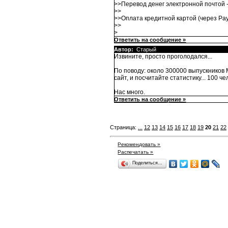
>>Перевод денег электронной почтой 
>>
>>Оплата кредитной картой (через Pay
>>
>
Ответить на сообщение »
Автор:
Старый
Извините, просто проголодался...
По поводу: около 300000 выпускников 
сайт, и посчитайте статистику... 100 че
Нас много.
Ответить на сообщение »
Страница:
...
12
13
14
15
16
17
18
19
20
21
22
Рекомендовать »
Распечатать »
Поделиться…