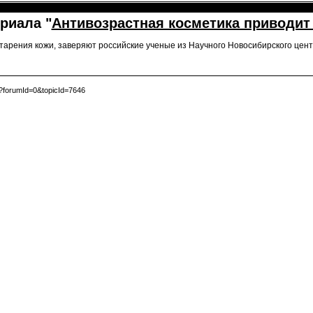
риала "
Антивозрастная косметика приводит
арения кожи, заверяют российские ученые из Научного Новосибирского цент
?forumId=0&topicId=7646