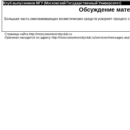
Клуб выпускников МГУ (Московский Государственный Университет)
Обсуждение мате
Большая часть омолаживающих косметических средств ускоряет процесс ст
Страница сайта http://moscowuniversityclub.ru
Оригинал находится по адресу http://moscowuniversityclub.ru/services/messages.asp