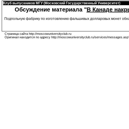
Клуб выпускников МГУ (Московский Государственный Университет)
Обсуждение материала "
В Канаде нак
Подпольную фабрику по изготовлению фальшивых долларовых монет обна
Страница сайта http://moscowuniversityclub.ru
Оригинал находится по адресу http://moscowuniversityclub.ru/services/messages.asp