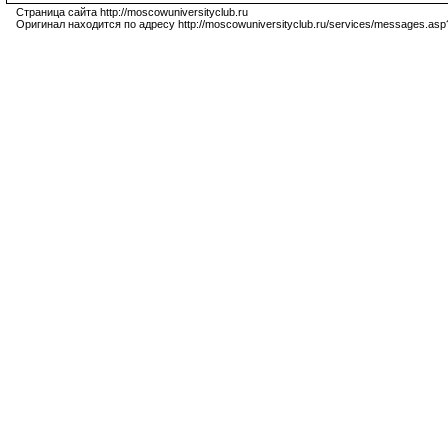
Страница сайта http://moscowuniversityclub.ru
Оригинал находится по адресу http://moscowuniversityclub.ru/services/messages.asp