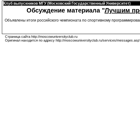
Клуб выпускников МГУ (Московский Государственный Университет)
Обсуждение материала "
Лучшим про
Объявлены итоги российского чемпионата по спортивному программирова
Страница сайта http://moscowuniversityclub.ru
Оригинал находится по адресу http://moscowuniversityclub.ru/services/messages.asp