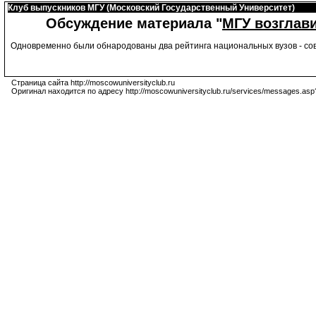
Клуб выпускников МГУ (Московский Государственный Университет)
Обсуждение материала "
МГУ возглав
Одновременно были обнародованы два рейтинга национальных вузов - со
Страница сайта http://moscowuniversityclub.ru
Оригинал находится по адресу http://moscowuniversityclub.ru/services/messages.asp