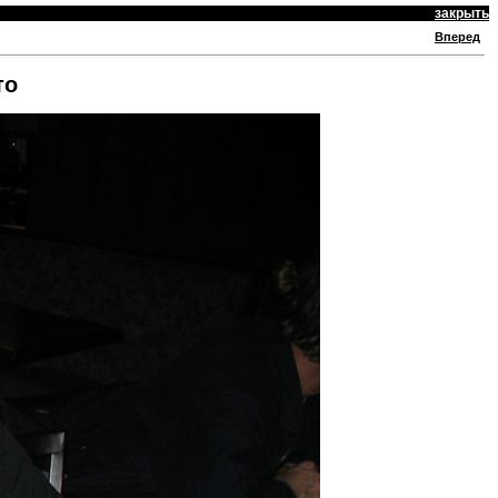
закрыть
Вперед
то